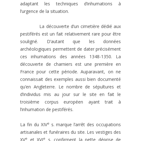
adaptant les techniques d’inhumations à
l’urgence de la situation.
La découverte d’un cimetière dédié aux
pestiférés est un fait relativement rare pour être
souligné. D’autant que les données
archéologiques permettent de dater précisément
ces inhumations des années 1348-1350. La
découverte de charniers est une première en
France pour cette période. Auparavant, on ne
connaissait des exemples aussi bien documenté
qu’en Angleterre. Le nombre de sépultures et
d’individus mis au jour sur le site en fait le
troisième corpus européen ayant trait à
l’inhumation de pestiférés.
e
La fin du XIV
s. marque l’arrêt des occupations
artisanales et funéraires du site. Les vestiges des
e
e
XV
et XVI
s. confirment la nette déprise de