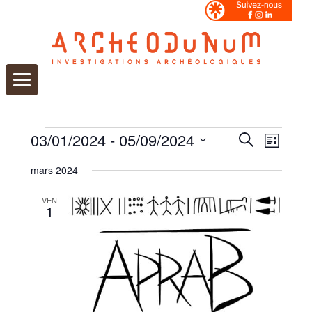
Aller
au
contenu
Évènements
Recherche
Navigati
03/01/2024
 - 
05/09/2024
Recherche
et
Liste
de
Sélectionnez
navigation
vues
une
de
Évèneme
mars 2024
date.
vues
Évènements
VEN
1