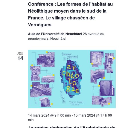
Conférence : Les formes de l’habitat au
Néolithique moyen dans le sud de la
France, Le village chasséen de
Vernègues
Aula de l'Université de Neuchâtel
26 avenue du
premier-mars, Neuchâtel
JEU
14
14 mars 2024 @ 9 h 00 min
-
15 mars 2024 @ 17 h 00
min
Journées régionales de l’Archéologie de