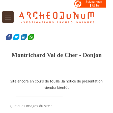
Aller
au
FACEBOOK
TWITTER
LINKEDIN
WHATSAPP
contenu
Montrichard Val de Cher - Donjon
Site encore en cours de fouille...la notice de présentation
viendra bientôt
Quelques images du site :