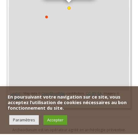
Leaflet
| Map data ©
OpenStreetMap
contributors,
CC-BY-SA
, Imagery ©
En poursuivant votre navigation sur ce site, vous
Mapbox
acceptez l’utilisation de cookies nécessaires au bon
fonctionnement du site.
Paramètres
Accepter
Archeodunum est un opérateur agréé en archéologie préventive.
Contact
|
Archeodunum SA - Suisse
|
Archeodunum SAS - France
|