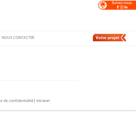
NOUS CONTACTER
Formulaire de
nt
contact
e
Nos contacts en
France
de
Nos contacts en
Suisse
e de confidentialité
|
Intranet