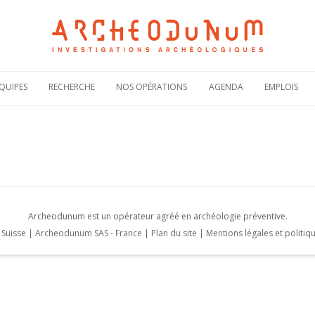
Aller
au
QUIPES
RECHERCHE
NOS OPÉRATIONS
AGENDA
EMPLOIS
contenu
Notre politique
Carte des
Offres de
scientifique
opérations
recruteme
Notre
Rechercher une
Candidatur
engagement
opération
spontanée
scientifique
Actualités de nos
Demande 
Notre
opérations
stage
bibliographie sous
HAL
Plaquettes de
présentation
Archeodunum est un opérateur agréé en archéologie préventive.
Suisse
|
Archeodunum SAS - France
|
Plan du site
|
Mentions légales et politiqu