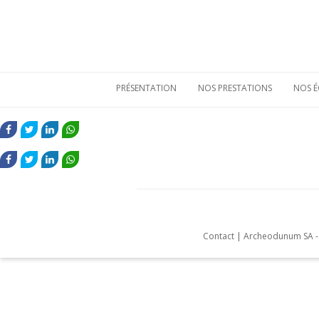
PRÉSENTATION
NOS PRESTATIONS
NOS É
Qui sommes-nous
Etudes de
mobiliers
FACEBOOK
TWITTER
LINKEDIN
WHATSAPP
archéologiques
Nos atouts
Etudes
Vie sociale
FACEBOOK
TWITTER
LINKEDIN
WHATSAPP
environnementales
Bulletins de liaison
Prestations
techniques
Nos références
Contact
|
Archeodunum SA - 