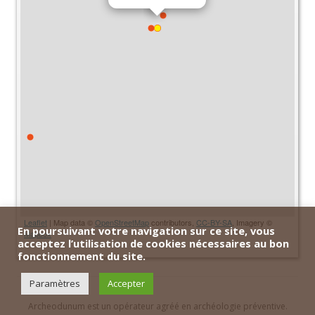
Leaflet
| Map data ©
OpenStreetMap
contributors,
CC-BY-SA
, Imagery ©
En poursuivant votre navigation sur ce site, vous
Mapbox
acceptez l’utilisation de cookies nécessaires au bon
fonctionnement du site.
Paramètres
Accepter
Archeodunum est un opérateur agréé en archéologie préventive.