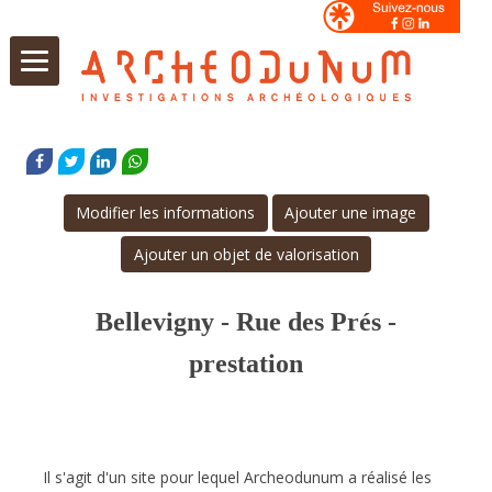
Aller
au
FACEBOOK
TWITTER
LINKEDIN
WHATSAPP
contenu
Modifier les informations
Ajouter une image
Ajouter un objet de valorisation
Bellevigny - Rue des Prés -
prestation
Il s'agit d'un site pour lequel Archeodunum a réalisé les