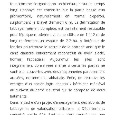
tout comme l’organisation architecturale sur le temps
long. L’abbaye est construite sur la partie basse d’un
promontoire, naturellement en forme d’éperon,
surplombant le Blavet d’environ 6 m. La délimitation de
l’abbaye, même incomplète, est parfaitement restituable
pour l’époque moderne avec une clôture de 1 112 m de
long renfermant un espace de 7,7 ha. À l’intérieur de
l’enclos on retrouve le secteur de la porterie ainsi que le
e
carré claustral entièrement reconstruit au XVIII
siècle,
hormis l’abbatiale. Aujourd’hui les ailes sont
intégralement conservées même si certaines parties ne
sont plus couvertes avec des maçonneries partiellement
arasées, notamment l’abbatiale. Enfin, on retrouve les
vestiges d’un ancien logis abbatial / hôtellerie médiéval
au sud-est du carré claustral qui se compose de deux
bâtiments.
Dans le cadre d’un projet d’aménagement des abords de
l’abbaye et de valorisation culturelle, le Département,
conseillé par le SRA Bretagne, s’est tourné vers une