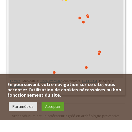
Leaflet
| Map data ©
OpenStreetMap
contributors,
CC-BY-SA
, Imagery ©
En poursuivant votre navigation sur ce site, vous
Mapbox
acceptez l’utilisation de cookies nécessaires au bon
fonctionnement du site.
Paramètres
Accepter
Archeodunum est un opérateur agréé en archéologie préventive.
Contact
|
Archeodunum SA - Suisse
|
Archeodunum SAS - France
|
Plan du site
|
Mentions légales et politique de confidentialité
|
Intranet