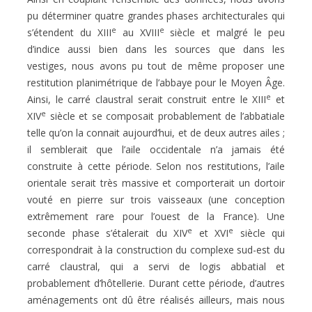
pu déterminer quatre grandes phases architecturales qui
e
e
s’étendent du XIII
au XVIII
siècle et malgré le peu
d’indice aussi bien dans les sources que dans les
vestiges, nous avons pu tout de même proposer une
restitution planimétrique de l’abbaye pour le Moyen Âge.
e
Ainsi, le carré claustral serait construit entre le XIII
et
e
XIV
siècle et se composait probablement de l’abbatiale
telle qu’on la connait aujourd’hui, et de deux autres ailes ;
il semblerait que l’aile occidentale n’a jamais été
construite à cette période. Selon nos restitutions, l’aile
orientale serait très massive et comporterait un dortoir
vouté en pierre sur trois vaisseaux (une conception
extrêmement rare pour l’ouest de la France). Une
e
e
seconde phase s’étalerait du XIV
et XVI
siècle qui
correspondrait à la construction du complexe sud-est du
carré claustral, qui a servi de logis abbatial et
probablement d’hôtellerie. Durant cette période, d’autres
aménagements ont dû être réalisés ailleurs, mais nous