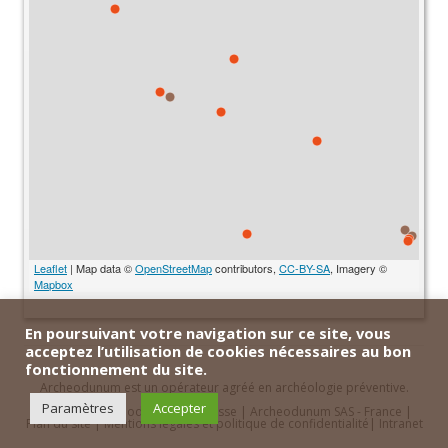
Leaflet
| Map data ©
OpenStreetMap
contributors,
CC-BY-SA
, Imagery ©
Mapbox
En poursuivant votre navigation sur ce site, vous
acceptez l’utilisation de cookies nécessaires au bon
fonctionnement du site.
Archeodunum est un opérateur agréé en archéologie préventive.
Paramètres
Accepter
Contact
|
Archeodunum SA - Suisse
|
Archeodunum SAS - France
|
Plan du site
|
Mentions légales et politique de confidentialité
|
Intranet