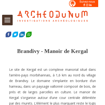
Aller
au
FACEBOOK
TWITTER
LINKEDIN
WHATSAPP
contenu
Brandivy - Manoir de Kergal
Le site de Kergal est un complexe manorial situé dans
l’arrière-pays morbihannais, à 1,6 km au nord du village
de Brandivy. Le domaine s’implante en bordure d’un
hameau, dans un paysage vallonné composé de bois, de
prés et de larges parcelles en culture. Le manoir de
Kergal s’organise autour d’une cour centrale délimitée
par des murets. L’élément le plus marquant reste le logis