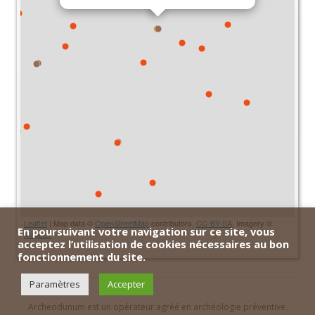
Leaflet
| Map data ©
OpenStreetMap
contributors,
CC-BY-SA
, Imagery ©
En poursuivant votre navigation sur ce site, vous
Mapbox
acceptez l’utilisation de cookies nécessaires au bon
fonctionnement du site.
Paramètres
Accepter
Archeodunum est un opérateur agréé en archéologie préventive.