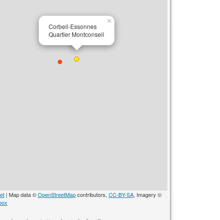
×
Corbeil-Essonnes
Quartier Montconseil
et
| Map data ©
OpenStreetMap
contributors,
CC-BY-SA
, Imagery ©
box