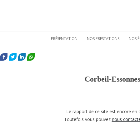
PRÉSENTATION
NOS PRESTATIONS
NOS É
Qui sommes-nous
Etudes de
mobiliers
FACEBOOK
TWITTER
LINKEDIN
WHATSAPP
archéologiques
Nos atouts
Etudes
Vie sociale
environnementales
Corbeil-Essonnes
Bulletins de liaison
Prestations
techniques
Nos références
Le rapport de ce site est encore en c
Toutefois vous pouvez
nous contact