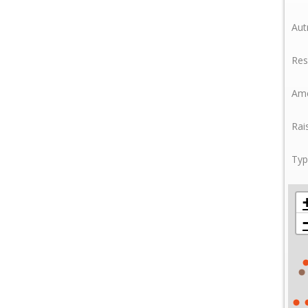
Aut
Res
Amé
Rai
Typ