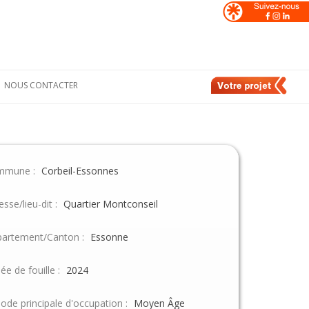
NOUS CONTACTER
Formulaire de
nt
contact
e
Nos contacts en
France
mmune :
Corbeil-Essonnes
de
Nos contacts en
Suisse
esse/lieu-dit :
Quartier Montconseil
artement/Canton :
Essonne
ée de fouille :
2024
iode principale d'occupation :
Moyen Âge