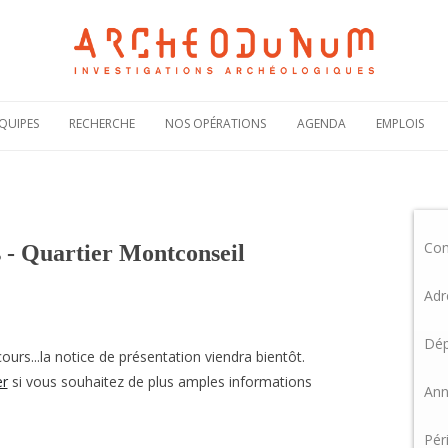
Aller
au
QUIPES
RECHERCHE
NOS OPÉRATIONS
AGENDA
EMPLOIS
contenu
Notre politique
Carte des
Offres de
scientifique
opérations
recruteme
Notre
Rechercher une
Candidatur
engagement
opération
spontanée
scientifique
Co
Actualités de nos
Demande 
 - Quartier Montconseil
Notre
opérations
stage
bibliographie sous
HAL
Plaquettes de
Adr
présentation
Dép
ours...la notice de présentation viendra bientôt.
er
si vous souhaitez de plus amples informations
Ann
Pér