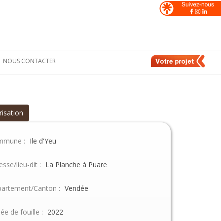
NOUS CONTACTER
Formulaire de
nt
contact
e
Nos contacts en
France
risation
de
Nos contacts en
Suisse
mmune :
Ile d'Yeu
esse/lieu-dit :
La Planche à Puare
artement/Canton :
Vendée
ée de fouille :
2022