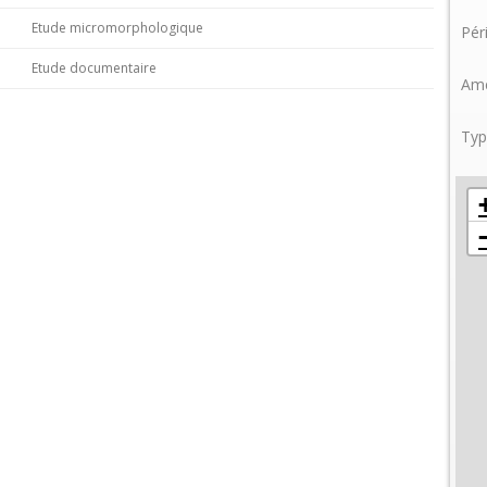
Etude micromorphologique
Pér
Etude documentaire
Amé
Typ