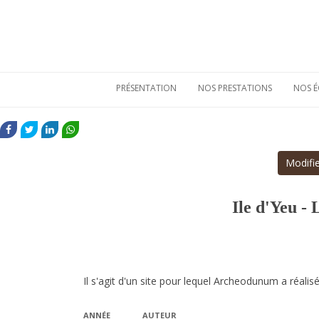
PRÉSENTATION
NOS PRESTATIONS
NOS É
Qui sommes-nous
Etudes de
mobiliers
FACEBOOK
TWITTER
LINKEDIN
WHATSAPP
archéologiques
Nos atouts
Etudes
Vie sociale
Modifie
environnementales
Bulletins de liaison
Prestations
techniques
Nos références
Ile d'Yeu -
Il s'agit d'un site pour lequel Archeodunum a réalisé
ANNÉE
AUTEUR