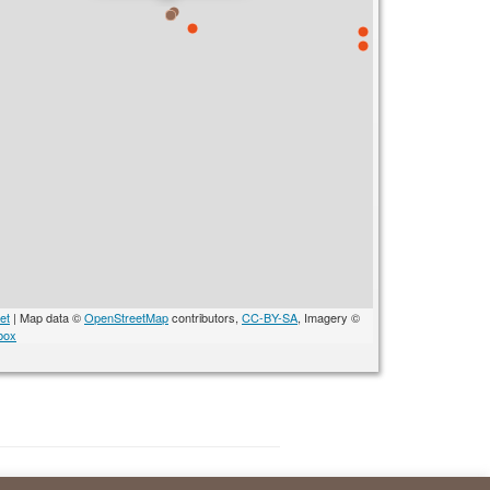
et
| Map data ©
OpenStreetMap
contributors,
CC-BY-SA
, Imagery ©
box