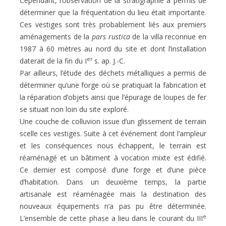
Cependant, l’observation de la stratigraphie a permis de
déterminer que la fréquentation du lieu était importante.
Ces vestiges sont très probablement liés aux premiers
aménagements de la
pars rustica
de la villa reconnue en
1987 à 60 mètres au nord du site et dont l’installation
er
daterait de la fin du I
s. ap. J.-C.
Par ailleurs, l’étude des déchets métalliques a permis de
déterminer qu’une forge où se pratiquait la fabrication et
la réparation d’objets ainsi que l’épurage de loupes de fer
se situait non loin du site exploré.
Une couche de colluvion issue d’un glissement de terrain
scelle ces vestiges. Suite à cet événement dont l’ampleur
et les conséquences nous échappent, le terrain est
réaménagé et un bâtiment à vocation mixte est édifié.
Ce dernier est composé d’une forge et d’une pièce
d’habitation. Dans un deuxième temps, la partie
artisanale est réaménagée mais la destination des
nouveaux équipements n’a pas pu être déterminée.
e
L’ensemble de cette phase a lieu dans le courant du III