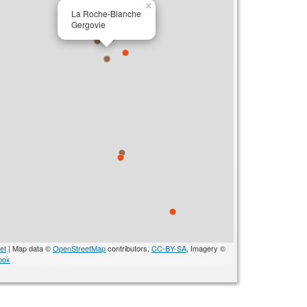
×
La Roche-Blanche
Gergovie
et
| Map data ©
OpenStreetMap
contributors,
CC-BY-SA
, Imagery ©
box