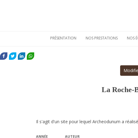
PRÉSENTATION
NOS PRESTATIONS
NOS É
Qui sommes-nous
Etudes de
mobiliers
FACEBOOK
TWITTER
LINKEDIN
WHATSAPP
archéologiques
Nos atouts
Etudes
Vie sociale
Modifie
environnementales
Bulletins de liaison
Prestations
techniques
Nos références
La Roche-B
Il s'agit d'un site pour lequel Archeodunum a réalisé
ANNÉE
AUTEUR