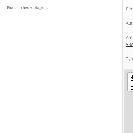
Etude archéozoologique
Pér
Aut
Amé
(AR
Typ