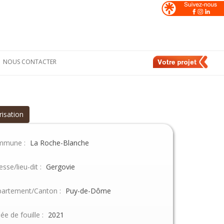
NOUS CONTACTER
Formulaire de
nt
contact
e
Nos contacts en
France
risation
de
Nos contacts en
Suisse
mmune :
La Roche-Blanche
esse/lieu-dit :
Gergovie
artement/Canton :
Puy-de-Dôme
ée de fouille :
2021