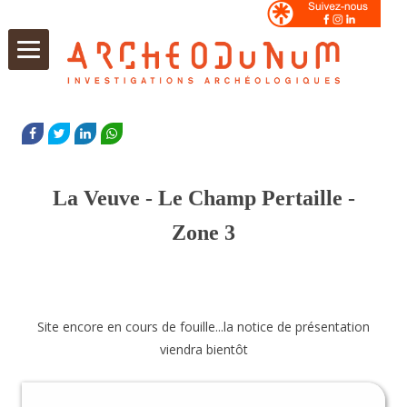
Aller
au
FACEBOOK
TWITTER
LINKEDIN
WHATSAPP
contenu
La Veuve - Le Champ Pertaille -
Zone 3
Site encore en cours de fouille...la notice de présentation
viendra bientôt