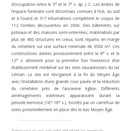
e
e
d’occupation entre
le 5
et le 7
s. ap. J.-C. Les limites de
l’espace funéraire sont
désormais connues à l’est, au sud
et à l’ouest et 317 inhumations complètent le corpus de
112 tombes découvertes en
2006. Des bâtiments sur
poteaux et des maisons semi-enterrées, matérialisés par
plus de 400 structures en creux, sont
répartis en marge
2
du cimetière sur une surface minimale
de 3500 m
. Ces
e
constructions datées provisoirement entre
le 8
s. et le
e
12
s. attestent pour la première fois l’existence
d’un
établissement médiéval sur les rives lausannoises du
lac
Léman. Le site est réorganisé à la fin du Moyen Âge
avec
l’installation d’une grande cour pavée et la réduction
du
cimetière près de l’ancienne église. Différents
aménagements extérieurs apparaissent durant la
e
e
période bernoise
(16
-18
s.), bordés par un carrefour de
voies potentiellement en place dès le bas Moyen Âge.
Retrouvez ici une actualité détaillant les premiers