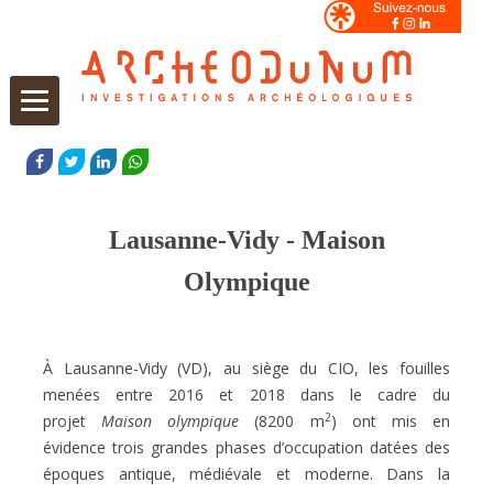
Aller
au
FACEBOOK
TWITTER
LINKEDIN
WHATSAPP
contenu
Lausanne-Vidy - Maison
Olympique
À Lausanne-Vidy (VD), au siège du CIO, les fouilles
menées entre 2016 et 2018 dans le cadre du
2
projet
Maison olympique
(8200 m
) ont mis en
évidence
trois grandes phases d’occupation datées des
époques antique, médiévale et moderne. Dans la