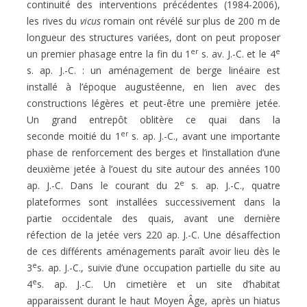
continuité des interventions précédentes (1984-2006),
les rives du
vicus
romain
ont révélé sur plus de 200 m de
longueur des structures variées, dont on peut proposer
er
e
un premier phasage entre la
fin du 1
s. av. J.-C. et le 4
s. ap. J.-C. : un aménagement de
berge linéaire est
installé à l’époque augustéenne, en lien
avec des
constructions légères et peut-être une première
jetée.
Un grand entrepôt oblitère ce quai dans la
er
seconde
moitié du 1
s. ap. J.-C., avant une importante
phase de renforcement des berges et l’installation d’une
deuxième jetée
à l’ouest du site autour des années 100
e
ap. J.-C. Dans le courant du 2
s. ap. J.-C., quatre
plateformes sont installées successivement dans la
partie occidentale des quais, avant une
dernière
réfection de la jetée vers 220 ap. J.-C. Une désaffection
de ces différents aménagements paraît avoir lieu dès
le
e
3
s. ap. J.-C., suivie d’une occupation partielle du site au
e
4
s. ap. J.-C. Un cimetière et un site d’habitat
apparaissent durant le haut Moyen Âge, après un hiatus