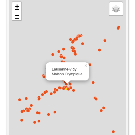
+
−
×
Lausanne-Vidy
Maison Olympique