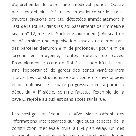
d’appréhender le parcellaire médiéval ponot. Quatre
parcelles ont ainsi été mises en évidence sur le site et
d’autres divisions ont été détectées immédiatement à
l’est de la fouille, dans les soubassements de l’immeuble
sis au n° 12, rue de la Saulnerie (aumônerie). Ainsi a-t-on
pu déterminer une organisation assez stricte montrant
des parcelles d’environ 8 m de profondeur pour 4 m de
largeur en moyenne, toutes dotées de caves.
Probablement le cœur de l’îlot était-il non bâti, laissant
ainsi l’opportunité de garder des zones vivrières intra
muros. Les constructions se sont toutefois développées
et ont colonisé cet espace progressivement à partir du
e
début du XIII
siècle, comme l’atteste l’exemple de la
cave E, rejetée au sud-est sans accès sur la rue.
Les vestiges antérieurs au XIVe siècle offrent des
informations intéressantes sur quelques aspects de la
construction médiévale civile au Puy-en-Velay. Un des
bâtiments reposait en effet sur des fondations dotées