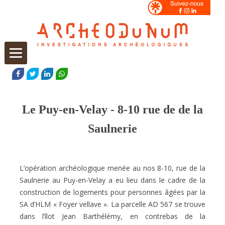
Aller
au
FACEBOOK
TWITTER
LINKEDIN
WHATSAPP
contenu
Le Puy-en-Velay - 8-10 rue de de la
Saulnerie
L’opération archéologique menée au nos 8-10, rue de la
Saulnerie au Puy-en-Velay a eu lieu dans le cadre de la
construction de logements pour personnes âgées par la
SA d’HLM « Foyer vellave ». La parcelle AD 567 se trouve
dans l’îlot Jean Barthélémy, en contrebas de la