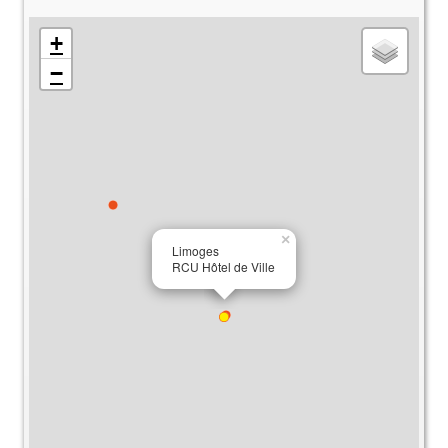
+
−
×
Limoges
RCU Hôtel de Ville