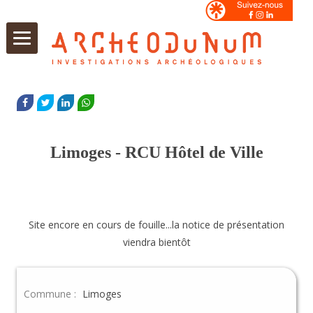
Aller
au
FACEBOOK
TWITTER
LINKEDIN
WHATSAPP
contenu
Limoges - RCU Hôtel de Ville
Site encore en cours de fouille...la notice de présentation
viendra bientôt
Commune :
Limoges