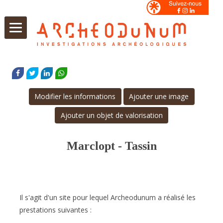
Aller
au
FACEBOOK
TWITTER
LINKEDIN
WHATSAPP
contenu
Modifier les informations
Ajouter une image
Ajouter un objet de valorisation
Marclopt - Tassin
Il s'agit d'un site pour lequel Archeodunum a réalisé les
prestations suivantes :