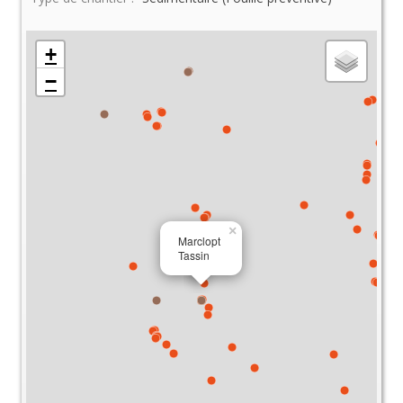
+
−
×
Marclopt
Tassin