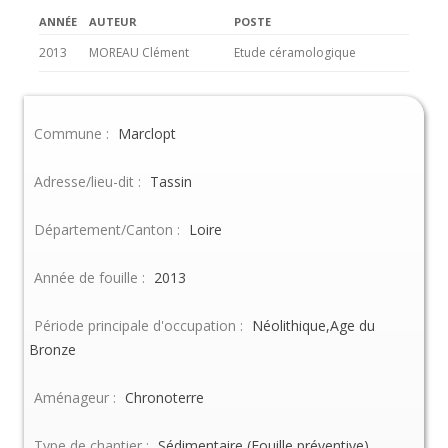
ANNÉE
AUTEUR
POSTE
2013
MOREAU Clément
Etude céramologique
Commune :
Marclopt
Adresse/lieu-dit :
Tassin
Département/Canton :
Loire
Année de fouille :
2013
Période principale d'occupation :
Néolithique,Age du
Bronze
Aménageur :
Chronoterre
Type de chantier :
Sédimentaire (Fouille préventive)