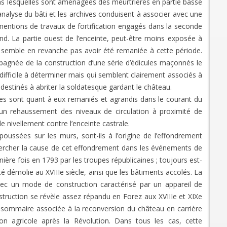
ns lesquelles sont aménagées des meurtrières en partie basse
analyse du bâti et les archives conduisent à associer avec une
 mentions de travaux de fortification engagés dans la seconde
nd. La partie ouest de l’enceinte, peut-être moins exposée à
ne semble en revanche pas avoir été remaniée à cette période.
pagnée de la construction d’une série d’édicules maçonnés le
 difficile à déterminer mais qui semblent clairement associés à
estinés à abriter la soldatesque gardant le château.
aires sont quant à eux remaniés et agrandis dans le courant du
un rehaussement des niveaux de circulation à proximité de
e nivellement contre l’enceinte castrale.
oussées sur les murs, sont-ils à l’origine de l’effondrement
 chercher la cause de cet effondrement dans les événements de
ière fois en 1793 par les troupes républicaines ; toujours est-
té démolie au XVIIIe siècle, ainsi que les bâtiments accolés. La
vec un mode de construction caractérisé par un appareil de
truction se révèle assez répandu en Forez aux XVIIIe et XIXe
ion sommaire associée à la reconversion du château en carrière
on agricole après la Révolution. Dans tous les cas, cette