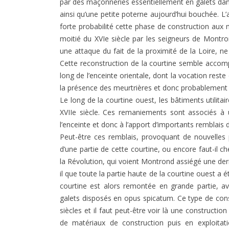
par des maçonneries essentiellement en galets da
ainsi qu’une petite poterne aujourd’hui bouchée. L’
forte probabilité cette phase de construction aux
moitié du XVIe siècle par les seigneurs de Montro
une attaque du fait de la proximité de la Loire, 
Cette reconstruction de la courtine semble accom
long de l’enceinte orientale, dont la vocation reste
la présence des meurtrières et donc probablement d
Le long de la courtine ouest, les bâtiments utilit
XVIIe siècle. Ces remaniements sont associés à 
l’enceinte et donc à l’apport d’importants remblais d
Peut-être ces remblais, provoquant de nouvelles p
d’une partie de cette courtine, ou encore faut-il
la Révolution, qui voient Montrond assiégé une dern
il que toute la partie haute de la courtine ouest a é
courtine est alors remontée en grande partie, a
galets disposés en opus spicatum. Ce type de cons
siècles et il faut peut-être voir là une construct
de matériaux de construction puis en exploitati