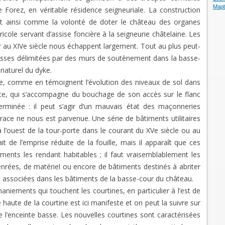
Map
 Forez, en véritable résidence seigneuriale. La construction
nt ainsi comme la volonté de doter le château des organes
ricole servant d’assise foncière à la seigneurie châtelaine. Les
 au XIVe siècle nous échappent largement. Tout au plus peut-
rrasses délimitées par des murs de soutènement dans la basse-
 naturel du dyke.
e, comme en témoignent l’évolution des niveaux de sol dans
ute, qui s’accompagne du bouchage de son accès sur le flanc
rminée : il peut s’agir d’un mauvais état des maçonneries
ace ne nous est parvenue. Une série de bâtiments utilitaires
 l’ouest de la tour-porte dans le courant du XVe siècle ou au
t de l’emprise réduite de la fouille, mais il apparaît que ces
nts les rendant habitables ; il faut vraisemblablement les
rées, de matériel ou encore de bâtiments destinés à abriter
te associées dans les bâtiments de la basse-cour du château.
iements qui touchent les courtines, en particulier à l’est de
ie haute de la courtine est ici manifeste et on peut la suivre sur
e l’enceinte basse. Les nouvelles courtines sont caractérisées