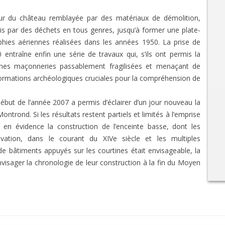
cour du château remblayée par des matériaux de démolition,
is par des déchets en tous genres, jusqu’à former une plate-
hies aériennes réalisées dans les années 1950. La prise de
entraîne enfin une série de travaux qui, s’ils ont permis la
aines maçonneries passablement fragilisées et menaçant de
nformations archéologiques cruciales pour la compréhension de
but de l’année 2007 a permis d’éclairer d’un jour nouveau la
ntrond. Si les résultats restent partiels et limités à l’emprise
en évidence la construction de l’enceinte basse, dont les
évation, dans le courant du XIVe siècle et les multiples
de bâtiments appuyés sur les courtines était envisageable, la
envisager la chronologie de leur construction à la fin du Moyen