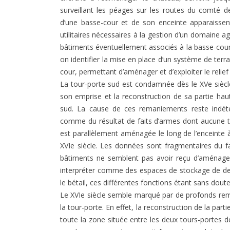
surveillant les péages sur les routes du comté de
d’une basse-cour et de son enceinte apparaisse
utilitaires nécessaires à la gestion d’un domaine ag
bâtiments éventuellement associés à la basse-cour
on identifier la mise en place d’un système de te
cour, permettant d’aménager et d’exploiter le relief
La tour-porte sud est condamnée dès le XVe siècl
son emprise et la reconstruction de sa partie ha
sud. La cause de ces remaniements reste indéte
comme du résultat de faits d’armes dont aucune tr
est parallèlement aménagée le long de l’enceinte à
XVIe siècle. Les données sont fragmentaires du fai
bâtiments ne semblent pas avoir reçu d’aménageme
interpréter comme des espaces de stockage de den
le bétail, ces différentes fonctions étant sans dou
Le XVIe siècle semble marqué par de profonds reman
la tour-porte. En effet, la reconstruction de la part
toute la zone située entre les deux tours-portes d