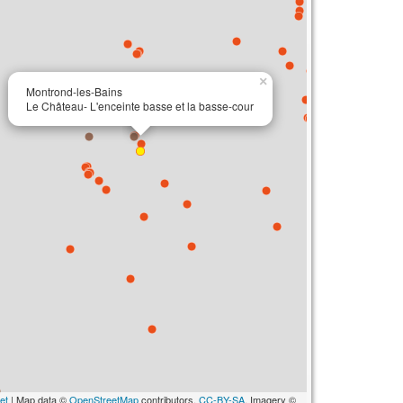
×
Montrond-les-Bains
Le Château- L'enceinte basse et la basse-cour
et
| Map data ©
OpenStreetMap
contributors,
CC-BY-SA
, Imagery ©