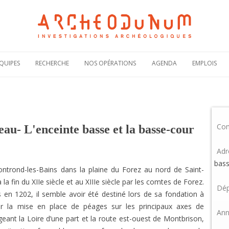
Aller
au
QUIPES
RECHERCHE
NOS OPÉRATIONS
AGENDA
EMPLOIS
contenu
Notre politique
Carte des
Offres de
scientifique
opérations
recruteme
Notre
Rechercher une
Candidatur
engagement
opération
spontanée
scientifique
Co
Actualités de nos
Demande 
au- L'enceinte basse et la basse-cour
Notre
opérations
stage
bibliographie sous
HAL
Plaquettes de
Adr
présentation
bass
rond-les-Bains dans la plaine du Forez au nord de Saint-
la fin du XIIe siècle et au XIIIe siècle par les comtes de Forez.
Dép
 en 1202, il semble avoir été destiné lors de sa fondation à
r la mise en place de péages sur les principaux axes de
Ann
eant la Loire d’une part et la route est-ouest de Montbrison,