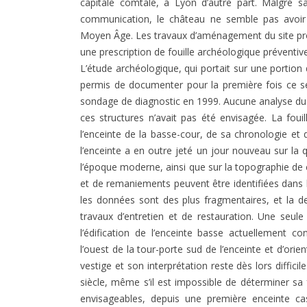
capitale comtale, à Lyon d’autre part. Malgré s
communication, le château ne semble pas avoir
Moyen Âge. Les travaux d’aménagement du site pro
une prescription de fouille archéologique préventiv
L’étude archéologique, qui portait sur une portion 
permis de documenter pour la première fois ce sect
sondage de diagnostic en 1999. Aucune analyse du b
ces structures n’avait pas été envisagée. La fou
l’enceinte de la basse-cour, de sa chronologie e
l’enceinte a en outre jeté un jour nouveau sur la
l’époque moderne, ainsi que sur la topographie de 
et de remaniements peuvent être identifiées dans le
les données sont des plus fragmentaires, et la de
travaux d’entretien et de restauration. Une seul
l’édification de l’enceinte basse actuellement 
l’ouest de la tour-porte sud de l’enceinte et d’ori
vestige et son interprétation reste dès lors difficil
siècle, même s’il est impossible de déterminer sa
envisageables, depuis une première enceinte cast