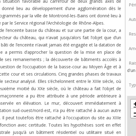
a situation favorable au carrefour de deux grands axes de
Pér
 donné lieu au développement d’une agglomération dès le
grammés par la ville de Montrond-les-Bains ont donné lieu à
Aut
e par le Service régional l’Archéologie de Rhône-Alpes.
de l’enceinte basse du château et sur une partie de la cour, a
Res
eur du château, qui n’avait jusqu’alors fait l’objet que d’un
âti de l’enceinte n’avait jamais été engagée et la datation de
Amé
ille a permis d’approcher la question de la mise en place de
t de ses remaniements ; la découverte de bâtiments accolés à
Rai
 question de l’occupation de la basse-cour au Moyen Âge et à
d'un
cette cour et ses circulations. Cinq grandes phases de travaux
 secteur analysé. Elles s’échelonnent entre le XIIIe siècle, où
Typ
uxième moitié du XXe siècle, où le château a fait l’objet de
e maçonnerie a pu être attribuée à une période antérieure à
conservée en élévation. Le mur, découvert immédiatement à
entation sud-ouest/nord-est, n’a pu être rattaché à aucun autre
e. Il peut toutefois être rattaché à l’occupation du site au XIIIe
 fonction avec certitude. Toutes les hypothèses sont en effet
rale jusqu’à un bâtiment résidentiel ou utilitaire situé en