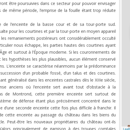
ront être poursuivies dans ce secteur pour pouvoir envisager
s de même période, l’emprise de la fouille étant trop réduite
 de l’enceinte de la basse cour et de sa tour-porte sud.
alte pour les courtines et par la tour-porte en moyen appareil
 les remaniements postérieurs ont considérablement occulté
rticulier nous échappe, les parties hautes des courtines ayant
n Âge et surtout à l’Époque moderne. Si les couronnements de
 les hypothèses les plus plausibles, aucun élément conservé
ions. L’enceinte se caractérise néanmoins par la prédominance
uccession d’un probable fossé, d’un talus et des courtines.
t généralisé dans les enceintes castrales dès le XIIIe siècle,
se anciens où l’enceinte sert avant tout d’obstacle à la
cas de Montrond, cette première enceinte sert surtout de
ystème de défense étant plus précisément concentré dans le
d’une seconde enceinte cette fois plus difficile à franchir. Il
 de cette enceinte au passage du château dans les biens du
e. Peut-être les nouveaux propriétaires du château ont-ils
’alors principalement de garnison à des troupes comtales
Leafl