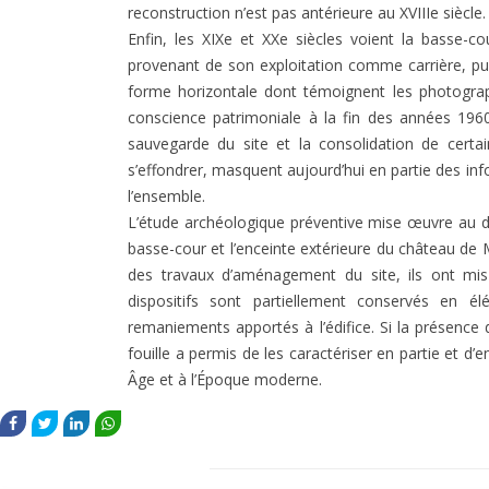
reconstruction n’est pas antérieure au XVIIIe siècle.
Enfin, les XIXe et XXe siècles voient la basse-
provenant de son exploitation comme carrière, pu
forme horizontale dont témoignent les photograp
conscience patrimoniale à la fin des années 1960 
sauvegarde du site et la consolidation de cert
s’effondrer, masquent aujourd’hui en partie des i
l’ensemble.
L’étude archéologique préventive mise œuvre au dé
basse-cour et l’enceinte extérieure du château de Mo
des travaux d’aménagement du site, ils ont mis 
dispositifs sont partiellement conservés en él
remaniements apportés à l’édifice. Si la présence 
fouille a permis de les caractériser en partie et d’
Âge et à l’Époque moderne.
FACEBOOK
TWITTER
LINKEDIN
WHATSAPP