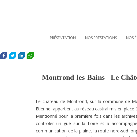
PRÉSENTATION
NOS PRESTATIONS
NOS É
Qui sommes-nous
Etudes de
mobiliers
FACEBOOK
TWITTER
LINKEDIN
WHATSAPP
archéologiques
Nos atouts
Etudes
Vie sociale
environnementales
Montrond-les-Bains - Le Châte
Bulletins de liaison
Prestations
techniques
Nos références
Le château de Montrond, sur la commune de Mont
Etienne, appartient au réseau castral mis en place à 
Mentionné pour la première fois dans les archives
contrôler un gué sur la Loire et à accompagne
communication de la plaine, la route nord-sud long