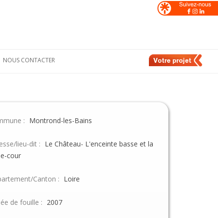
NOUS CONTACTER
Formulaire de
nt
contact
e
Nos contacts en
France
mmune :
Montrond-les-Bains
de
Nos contacts en
Suisse
esse/lieu-dit :
Le Château- L'enceinte basse et la
e-cour
artement/Canton :
Loire
ée de fouille :
2007