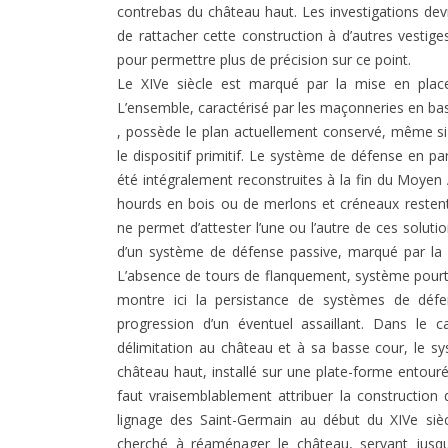
contrebas du château haut. Les investigations dev
de rattacher cette construction à d’autres vestige
pour permettre plus de précision sur ce point.
Le XIVe siècle est marqué par la mise en place
L’ensemble, caractérisé par les maçonneries en bas
, possède le plan actuellement conservé, même si
le dispositif primitif. Le système de défense en pa
été intégralement reconstruites à la fin du Moye
hourds en bois ou de merlons et créneaux restent
ne permet d’attester l’une ou l’autre de ces solut
d’un système de défense passive, marqué par la s
L’absence de tours de flanquement, système pourtan
montre ici la persistance de systèmes de défen
progression d’un éventuel assaillant. Dans le 
délimitation au château et à sa basse cour, le s
château haut, installé sur une plate-forme entourée 
faut vraisemblablement attribuer la construction
lignage des Saint-Germain au début du XIVe siècl
cherché à réaménager le château, servant jusqu