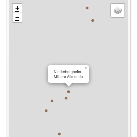
+
−
×
Niederhergheim
Mittlere Allmende