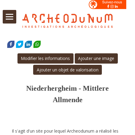
Aller
au
FACEBOOK
TWITTER
LINKEDIN
WHATSAPP
contenu
Modifier les informations
Ajouter une image
Ajouter un objet de valorisation
Niederhergheim - Mittlere
Allmende
Il s'agit d'un site pour lequel Archeodunum a réalisé les