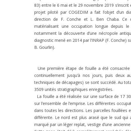
83) entre le 6 mai et le 29 novembre 2019 s’inscrit
projet piloté par COGEDIM a fait l’objet d’un di
direction de F. Conche et L. Ben Chaba. Ce di
matérialisant une occupation longue depuis le
notamment la découverte d’une nécropole antique
diagnostic mené en 2014 par l’INRAP (F. Conche) sur l
B. Gourlin).
Une première étape de fouille a été consacrée à 
continuellement jusqu’à nos jours, puis deux au
techniques de décapages) se sont succédé. Au total
3509 unités stratigraphiques enregistrées.
La fouille a été réalisée sur une surface de 17 30
sur l’ensemble de l’emprise. Les différentes occup
dans toutes les directions. Les parcelles fouillées 
différente. Le nord est plus arasé que le sud qu
marqué par un léger replat, vestige d’une ancienn