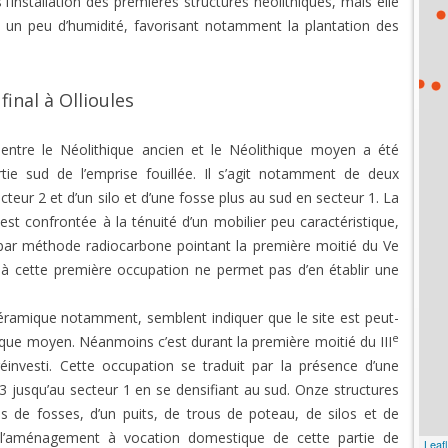
installation des premières structures néolithiques, mais elle
 un peu d’humidité, favorisant notamment la plantation des
inal à Ollioules
entre le Néolithique ancien et le Néolithique moyen a été
rtie sud de l’emprise fouillée. Il s’agit notamment de deux
teur 2 et d’un silo et d’une fosse plus au sud en secteur 1. La
st confrontée à la ténuité d’un mobilier peu caractéristique,
 par méthode radiocarbone pointant la première moitié du Ve
s à cette première occupation ne permet pas d’en établir une
céramique notamment, semblent indiquer que le site est peut-
e
ique moyen. Néanmoins c’est durant la première moitié du III
éinvesti. Cette occupation se traduit par la présence d’une
 3 jusqu’au secteur 1 en se densifiant au sud. Onze structures
de fosses, d’un puits, de trous de poteau, de silos et de
l’aménagement à vocation domestique de cette partie de
Leafl