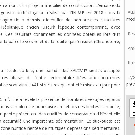
 en amont d’un projet immobilier de construction. L’emprise du
Aut
agnostic archéologique réalisé par l’INRAP en 2018 sous la
mod
agnostic a permis d’identifier de nombreuses structures
 Néolithique ancien jusqu’à l’époque contemporaine, avec
Res
. Ces résultats confirment les données obtenues lors d’un
a parcelle voisine et de la fouille qui s’ensuivit (Chronoterre,
Amé
Rai
e
l’étude du bâti, une bastide des XVI/XVII
siècles occupée
Typ
tres phases de fouille sédimentaire (liées aux contraintes
prév
 ce sont ainsi 1441 structures qui ont été mises au jour pour
5 m². Elle a révélé la présence de nombreux vestiges répartis
ations semblent se poursuivre en dehors des limites d’emprise,
en pente présentent des qualités de conservation différentielle
i a accumulé une importante sédimentation. Le sud-ouest est
e zone humide héritée de multiples dépressions sédimentaires.