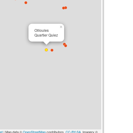
×
Ollioules
Quartier Quiez
et
| Map data ©
OpenStreetMap
contributors,
CC-BY-SA
, Imagery ©