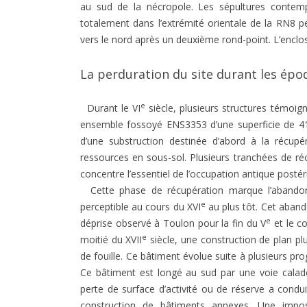
au sud de la nécropole. Les sépultures contemp
totalement dans l’extrémité orientale de la RN8 pe
vers le nord après un deuxième rond-point. L’enclos 
La perduration du site durant les ép
e
Durant le VI
siècle, plusieurs structures témoig
ensemble fossoyé ENS3353 d’une superficie de 410 
d’une substruction destinée d’abord à la récupér
ressources en sous-sol. Plusieurs tranchées de réc
concentre l’essentiel de l’occupation antique postér
Cette phase de récupération marque l’abandon 
e
perceptible au cours du XVI
au plus tôt. Cet aban
e
déprise observé à Toulon pour la fin du V
et le co
e
moitié du XVII
siècle, une construction de plan plu
de fouille. Ce bâtiment évolue suite à plusieurs 
Ce bâtiment est longé au sud par une voie caladé
perte de surface d’activité ou de réserve a condui
construction de bâtiments annexes. Une imposan