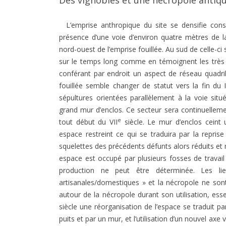
Des vignobles et une nécropole antiq
L’emprise anthropique du site se densifie consi
présence d’une voie d’environ quatre mètres de l
nord-ouest de l’emprise fouillée. Au sud de celle-ci
sur le temps long comme en témoignent les très 
conférant par endroit un aspect de réseau quadril
fouillée semble changer de statut vers la fin du I
sépultures orientées parallèlement à la voie sit
grand mur d’enclos. Ce secteur sera continuelleme
e
tout début du VII
siècle. Le mur d’enclos ceint 
espace restreint ce qui se traduira par la repri
squelettes des précédents défunts alors réduits et 
espace est occupé par plusieurs fosses de travai
production ne peut être déterminée. Les lie
artisanales/domestiques » et la nécropole ne sont 
autour de la nécropole durant son utilisation, es
siècle une réorganisation de l’espace se traduit p
puits et par un mur, et l’utilisation d’un nouvel ax