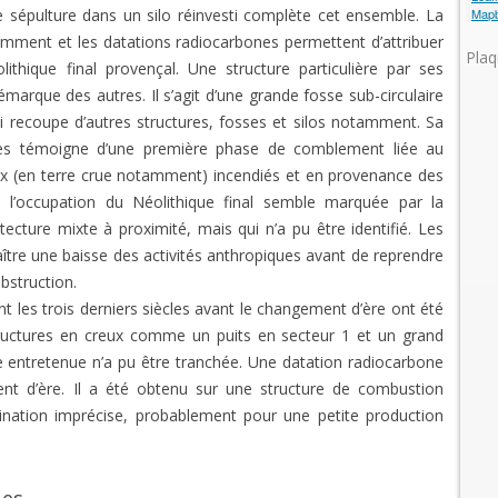
Une sépulture dans un silo réinvesti complète cet ensemble. La
Map
amment et les datations radiocarbones permettent d’attribuer
Plaq
thique final provençal. Une structure particulière par ses
arque des autres. Il s’agit d’une grande fosse sub-circulaire
i recoupe d’autres structures, fosses et silos notamment. Sa
res témoigne d’une première phase de comblement liée au
aux (en terre crue notamment) incendiés et en provenance des
e l’occupation du Néolithique final semble marquée par la
tecture mixte à proximité, mais qui n’a pu être identifié. Les
tre une baisse des activités anthropiques avant de reprendre
bstruction.
 les trois derniers siècles avant le changement d’ère ont été
tructures en creux comme un puits en secteur 1 et un grand
ère entretenue n’a pu être tranchée. Une datation radiocarbone
ment d’ère. Il a été obtenu sur une structure de combustion
ination imprécise, probablement pour une petite production