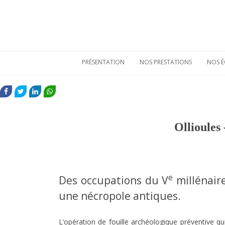
PRÉSENTATION
NOS PRESTATIONS
NOS É
Qui sommes-nous
Etudes de
mobiliers
FACEBOOK
TWITTER
LINKEDIN
WHATSAPP
archéologiques
Nos atouts
Etudes
Vie sociale
environnementales
Ollioules
Bulletins de liaison
Prestations
techniques
Nos références
e
Des occupations du V
millénaire
une nécropole antiques.
L’opération de fouille archéologique préventive qui