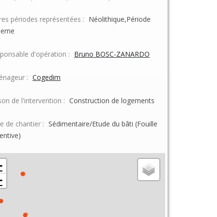
res périodes représentées :
Néolithique,Période
erne
ponsable d'opération :
Bruno BOSC-ZANARDO
nageur :
Cogedim
son de l'intervention :
Construction de logements
e de chantier :
Sédimentaire/Etude du bâti (Fouille
entive)
+
−