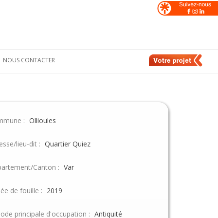
NOUS CONTACTER
Formulaire de
nt
contact
e
Nos contacts en
France
mmune :
Ollioules
de
Nos contacts en
Suisse
esse/lieu-dit :
Quartier Quiez
artement/Canton :
Var
ée de fouille :
2019
iode principale d'occupation :
Antiquité