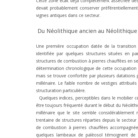
Cette zone était déjà complètement asséchée dès l’
devait probablement conserver préférentiellement
vignes antiques dans ce secteur.
Du Néolithique ancien au Néolithique f
Une première occupation datée de la transition 
identifiée par quelques structures situées en pa
structures de combustion à pierres chauffées en sec
détermination chronologique de cette occupation e
mais se trouve confortée par plusieurs datations
millénaire. Le faible nombre de vestiges attribué
structuration particulière.
Quelques indices, perceptibles dans le mobilier 
être toujours fréquenté durant le début du Néolith
millénaire que le site semble considérablement r
trentaine de structures réparties depuis le secteur
de combustion à pierres chauffées accompagnées 
quelques lambeaux de paléosol témoignent de 