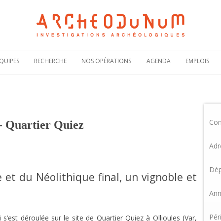
Aller
au
QUIPES
RECHERCHE
NOS OPÉRATIONS
AGENDA
EMPLOIS
contenu
Notre politique
Carte des
Offres de
scientifique
opérations
recruteme
Notre
Rechercher une
Candidatur
engagement
opération
spontanée
scientifique
Co
Actualités de nos
Demande 
 - Quartier Quiez
Notre
opérations
stage
bibliographie sous
HAL
Plaquettes de
Adr
présentation
Dép
 et du Néolithique final, un vignoble et
Ann
Pér
 s’est déroulée sur le site de Quartier Quiez à Ollioules (Var,