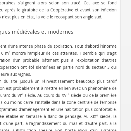
oraines s’alignent alors selon son tracé. Cet axe se fond
u après le giratoire de la Coopérative et avant son inflexion
n’est plus en état, la voie le recoupant son angle sud.
oques médiévales et modernes
nent d’une intense phase de spoliation. Tout d’abord l’énorme
m² montre l’ampleur de ces atteintes. Il semble qu’il s’agit
ation d’un probable bâtiment puis à l’exploitation d’autres
upération ont été identifiées en partie nord du secteur 3 qui
ieure aux vignes.
du site jusqu’à un réinvestissement beaucoup plus tardif
don est probablement à mettre en lien avec un phénomène de
e
e
urant du VI
siècle. Au cours du XVI
siècle ou de la première
s ou moins carré s’installe dans la zone centrale de l’emprise
programmes d’aménagement en une habitation plus confortable.
e
e établie en terrasse à flanc de pendage. Au XIX
siècle, la
t d’une part, à l’agrandissement du mas et d’autre part, à la
te substruction linéaire voit l’installation d’un système