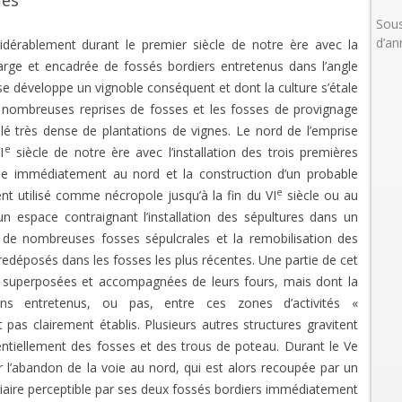
ues
Sous
d’an
dérablement durant le premier siècle de notre ère avec la
arge et encadrée de fossés bordiers entretenus dans l’angle
 se développe un vignoble conséquent et dont la culture s’étale
nombreuses reprises de fosses et les fosses de provignage
lé très dense de plantations de vignes. Le nord de l’emprise
e
I
siècle de notre ère avec l’installation des trois premières
uée immédiatement au nord et la construction d’un probable
e
nt utilisé comme nécropole jusqu’à la fin du VI
siècle ou au
un espace contraignant l’installation des sépultures dans un
se de nombreuses fosses sépulcrales et la remobilisation des
redéposés dans les fosses les plus récentes. Une partie de cet
l superposées et accompagnées de leurs fours, mais dont la
ns entretenus, ou pas, entre ces zones d’activités «
pas clairement établis. Plusieurs autres structures gravitent
sentiellement des fosses et des trous de poteau. Durant le Ve
ar l’abandon de la voie au nord, qui est alors recoupée par un
e viaire perceptible par ses deux fossés bordiers immédiatement