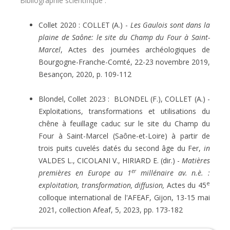
Bibliographie scientifique :
Collet 2020 : COLLET (A.) -
Les Gaulois sont dans la
plaine de Saône: le site du Champ du Four à Saint-
Marcel
, Actes des journées archéologiques de
Bourgogne-Franche-Comté, 22-23 novembre 2019,
Besançon, 2020, p. 109-112
Blondel, Collet 2023 : BLONDEL (F.), COLLET (A.) -
Exploitations, transformations et utilisations du
chêne à feuillage caduc sur le site du Champ du
Four à Saint-Marcel (Saône-et-Loire) à partir de
trois puits cuvelés datés du second âge du Fer,
in
VALDES L., CICOLANI V., HIRIARD E. (dir.) -
Matières
er
premières en Europe au 1
millénaire av. n.è. :
e
exploitation, transformation, diffusion,
Actes du 45
colloque international de l'AFEAF, Gijon, 13-15 mai
2021, collection Afeaf, 5, 2023, pp. 173-182