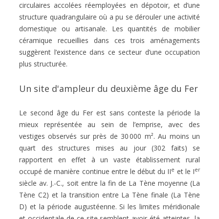
circulaires accolées réemployées en dépotoir, et d’une
structure quadrangulaire où a pu se dérouler une activité
domestique ou artisanale. Les quantités de mobilier
céramique recueillies dans ces trois aménagements
suggèrent l’existence dans ce secteur d’une occupation
plus structurée.
Un site d'ampleur du deuxième âge du Fer
Le second âge du Fer est sans conteste la période la
mieux représentée au sein de l’emprise, avec des
vestiges observés sur près de 30 000 m². Au moins un
quart des structures mises au jour (302 faits) se
rapportent en effet à un vaste établissement rural
e
er
occupé de manière continue entre le début du II
et le I
siècle av. J.-C., soit entre la fin de La Tène moyenne (La
Tène C2) et la transition entre La Tène finale (La Tène
D) et la période augustéenne. Si les limites méridionale
et occidentale de ce site semblent avoir été atteintes, la