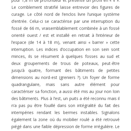
pour 1,8 m de profondeur et présente un profil en « V ».
Le comblement stratifié laisse entrevoir des figures de
curage. Le côté nord de l’enclos livre l’unique système
d’entrée. Celui-ci se caractérise par une interruption du
fossé de 66 m, vraisemblablement combinée à un fossé
orienté ouest / est et installé en retrait à l’intérieur de
l’espace (de 14 à 18 m), venant ainsi « barrer » cette
interruption. Les indices d’occupation en son sein sont
minces, ils se résument à quelques fosses au sud et
deux groupements de trous de poteaux, peut-être
jusqu’à quatre, formant des bâtiments de petites
dimensions au nord-est (greniers ?). Un foyer de forme
quadrangulaire, mais sans autre élément pour
caractériser sa fonction, a aussi été mis au jour non loin
des bâtiments. Plus à l’est, un puits a été reconnu mais il
n’a pas pu être fouillé dans son intégralité du fait des
intempéries rendant les bermes instables. Signalons
également la zone où du mobilier roulé a été retrouvé
piégé dans une faible dépression de forme irrégulière. Le