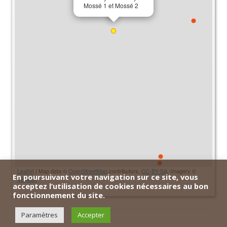
Mossé 1 et Mossé 2
Leaflet
| Map data ©
OpenStreetMap
contributors,
CC-BY-SA
, Imagery ©
En poursuivant votre navigation sur ce site, vous
Mapbox
acceptez l’utilisation de cookies nécessaires au bon
fonctionnement du site.
Paramètres
Accepter