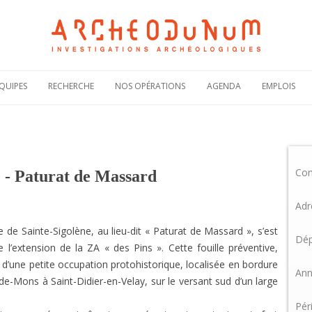
Aller
au
QUIPES
RECHERCHE
NOS OPÉRATIONS
AGENDA
EMPLOIS
contenu
Notre politique
Carte des
Offres de
scientifique
opérations
recruteme
Notre
Rechercher une
Candidatur
engagement
opération
spontanée
scientifique
Co
Actualités de nos
Demande 
e - Paturat de Massard
Notre
opérations
stage
bibliographie sous
HAL
Plaquettes de
Adr
présentation
e de Sainte-Sigolène, au lieu-dit « Paturat de Massard », s’est
Dép
l’extension de la ZA « des Pins ». Cette fouille préventive,
d’une petite occupation protohistorique, localisée en bordure
Ann
de-Mons à Saint-Didier-en-Velay, sur le versant sud d’un large
Pér