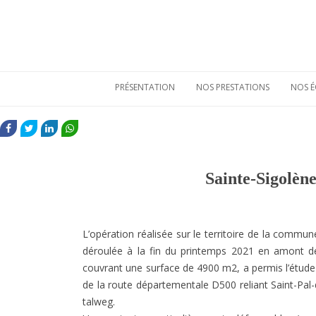
PRÉSENTATION
NOS PRESTATIONS
NOS É
Qui sommes-nous
Etudes de
mobiliers
FACEBOOK
TWITTER
LINKEDIN
WHATSAPP
archéologiques
Nos atouts
Etudes
Vie sociale
environnementales
Sainte-Sigolèn
Bulletins de liaison
Prestations
techniques
Nos références
L’opération réalisée sur le territoire de la commun
déroulée à la fin du printemps 2021 en amont de 
couvrant une surface de 4900 m2, a permis l’étude 
de la route départementale D500 reliant Saint-Pal-
talweg.