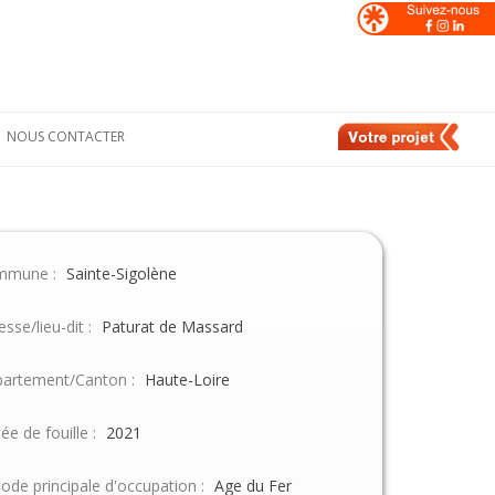
NOUS CONTACTER
Formulaire de
nt
contact
e
Nos contacts en
France
mmune :
Sainte-Sigolène
de
Nos contacts en
Suisse
esse/lieu-dit :
Paturat de Massard
artement/Canton :
Haute-Loire
ée de fouille :
2021
iode principale d'occupation :
Age du Fer