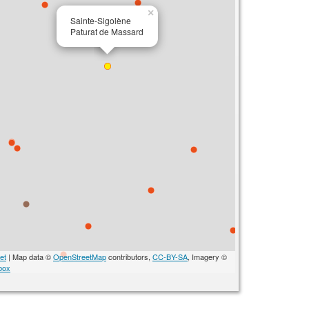
×
Sainte-Sigolène
Paturat de Massard
et
| Map data ©
OpenStreetMap
contributors,
CC-BY-SA
, Imagery ©
box