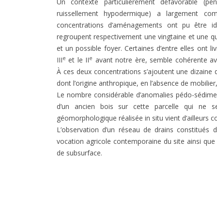
Un contexte particulièrement défavorable (p
ruissellement hypodermique) a largement com
concentrations d’aménagements ont pu être ide
regroupent respectivement une vingtaine et une qu
et un possible foyer. Certaines d’entre elles ont l
e
e
III
et le II
avant notre ère, semble cohérente ave
À ces deux concentrations s’ajoutent une dizaine de
dont l’origine anthropique, en l’absence de mobilier, e
Le nombre considérable d’anomalies pédo-sédimenta
d’un ancien bois sur cette parcelle qui ne s
géomorphologique réalisée in situ vient d’ailleurs c
L’observation d’un réseau de drains constitués
vocation agricole contemporaine du site ainsi qu
de subsurface.