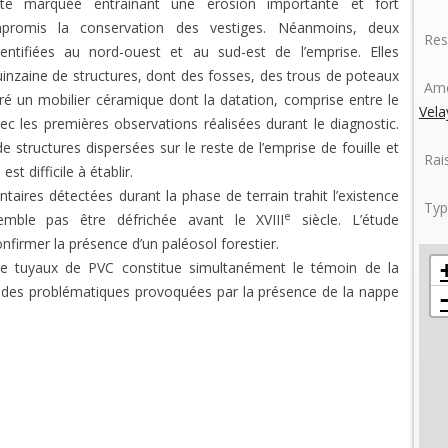
ente marquée entraînant une érosion importante et fort
promis la conservation des vestiges. Néanmoins, deux
Res
ntifiées au nord-ouest et au sud-est de l’emprise. Elles
inzaine de structures, dont des fosses, des trous de poteaux
Amé
ivré un mobilier céramique dont la datation, comprise entre le
Vel
c les premières observations réalisées durant le diagnostic.
 structures dispersées sur le reste de l’emprise de fouille et
Rai
st difficile à établir.
ires détectées durant la phase de terrain trahit l’existence
Typ
e
emble pas être défrichée avant le XVIII
siècle. L’étude
onfirmer la présence d’un paléosol forestier.
 de tuyaux de PVC constitue simultanément le témoin de la
e des problématiques provoquées par la présence de la nappe