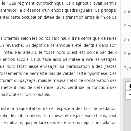
le 132e régiment cynotechnique. Le diagnostic avait permis
 entrevoir la présence d’un enclos quadrangulaire. Le principal
Aut
enter cette occupation datée de la transition entre la fin de La
Res
 orientés selon les points cardinaux. Il ne cerne que de rares
Amé
 En revanche, un dépôt de céramique a été identifié dans son
e limite. Par ailleurs, le fossé nord-ouest est bordé par deux
Rai
enclos accolé. La surface ainsi délimitée a livré les vestiges
ue dont l’état laisse envisager sa participation à des gestes
Typ
e d’ossements ne permette pas de valider cette hypothèse. Ces
cturant du paysage, mais le mauvais état de conservation des
ermettent pas de déterminer avec certitude la fonction des
pastoral est fort probable.
tteste la fréquentation de cet espace à des fins de prédation
nfin, les inhumations d’un cheval et de plusieurs chiens, tout
e militaire, qui perdure dans les environs depuis l’installation