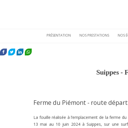
PRÉSENTATION
NOS PRESTATIONS
NOS É
Qui sommes-nous
Etudes de
mobiliers
FACEBOOK
TWITTER
LINKEDIN
WHATSAPP
archéologiques
Nos atouts
Etudes
Vie sociale
environnementales
Suippes -
Bulletins de liaison
Prestations
techniques
Nos références
Ferme du Piémont - route dépar
La fouille réalisée à l’emplacement de la ferme d
13 mai au 10 juin 2024 à Suippes, sur une sur