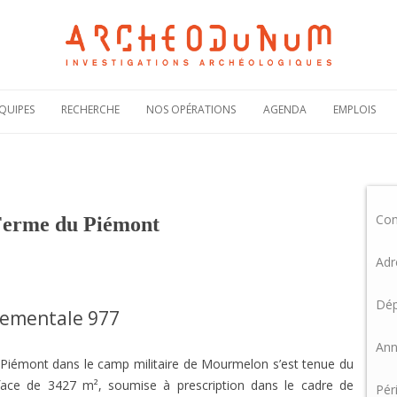
Aller
au
QUIPES
RECHERCHE
NOS OPÉRATIONS
AGENDA
EMPLOIS
contenu
Notre politique
Carte des
Offres de
scientifique
opérations
recruteme
Notre
Rechercher une
Candidatur
engagement
opération
spontanée
scientifique
Co
Actualités de nos
Demande 
 Ferme du Piémont
Notre
opérations
stage
bibliographie sous
HAL
Plaquettes de
Adr
présentation
Dép
tementale 977
Ann
u Piémont dans le camp militaire de Mourmelon s’est tenue du
face de 3427 m², soumise à prescription dans le cadre de
Pér