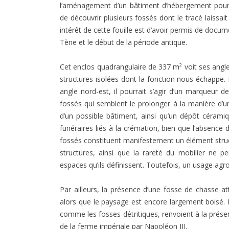
l’aménagement d’un bâtiment d’hébergement pour 
de découvrir plusieurs fossés dont le tracé laissait
intérêt de cette fouille est d’avoir permis de docum
Tène et le début de la période antique.
Cet enclos quadrangulaire de 337 m² voit ses angles
structures isolées dont la fonction nous échappe.
angle nord-est, il pourrait s’agir d’un marqueur d
fossés qui semblent le prolonger à la manière d’un 
d’un possible bâtiment, ainsi qu’un dépôt céramiq
funéraires liés à la crémation, bien que l’absenc
fossés constituent manifestement un élément stru
structures, ainsi que la rareté du mobilier ne p
espaces qu’ils définissent. Toutefois, un usage agro
Par ailleurs, la présence d’une fosse de chasse a
alors que le paysage est encore largement boisé. E
comme les fosses détritiques, renvoient à la présenc
de la ferme impériale par Napoléon III.