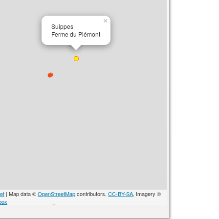
×
Suippes
Ferme du Piémont
et
| Map data ©
OpenStreetMap
contributors,
CC-BY-SA
, Imagery ©
box