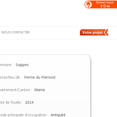
NOUS CONTACTER
Formulaire de
nt
contact
e
Nos contacts en
France
mmune :
Suippes
de
Nos contacts en
Suisse
esse/lieu-dit :
Ferme du Piémont
artement/Canton :
Marne
ée de fouille :
2024
iode principale d'occupation :
Antiquité