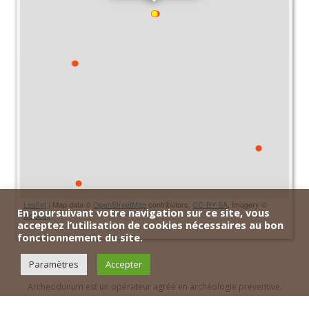
Leaflet
| Map data ©
OpenStreetMap
contributors,
CC-BY-SA
, Imagery ©
En poursuivant votre navigation sur ce site, vous
Mapbox
acceptez l’utilisation de cookies nécessaires au bon
fonctionnement du site.
Paramètres
Accepter
Archeodunum est un opérateur agréé en archéologie préventive.
Contact
|
Archeodunum SA - Suisse
|
Archeodunum SAS - France
|