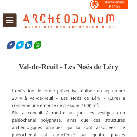
Aller
au
FACEBOOK
TWITTER
LINKEDIN
WHATSAPP
contenu
Val-de-Reuil - Les Noés de Léry
L’opération de fouille préventive réalisée en septembre
2014 à Val-de-Reuil « Les Noés de Léry » (Eure) a
concerné une emprise de presque 2 000 m².
Elle a conduit à mettre au jour les vestiges d’un
paléochenal polyphasé, ainsi que des structures
archéologiques antiques qui lui sont associées. Le
paléochenal est caractérisé par quatre phases