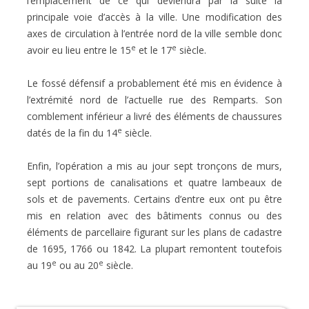
l’emplacement de ce qui deviendra par la suite la
principale voie d’accès à la ville. Une modification des
axes de circulation
à l’entrée nord de la ville semble donc
e
e
avoir eu lieu entre le 15
et le 17
siècle.
Le fossé défensif a probablement été mis en évidence à
l’extrémité nord de l’actuelle rue des Remparts. Son
comblement inférieur a livré des éléments de chaussures
e
datés de la fin du 14
siècle.
Enfin, l’opération a mis au jour sept tronçons de murs,
sept portions de canalisations et quatre lambeaux de
sols
et de pavements. Certains d’entre eux ont pu être
mis en relation avec des bâtiments connus ou des
éléments de
parcellaire figurant sur les plans de cadastre
de 1695, 1766 ou 1842. La plupart remontent toutefois
e
e
au 19
ou au
20
siècle.