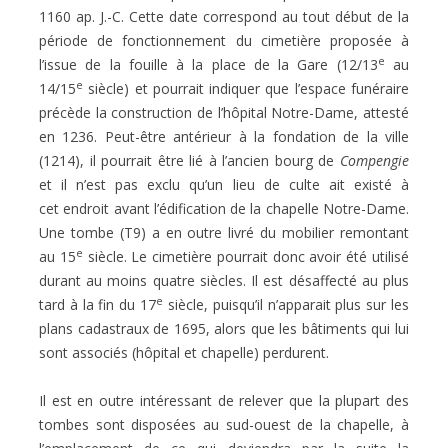
1160 ap. J.-C. Cette date correspond au tout début de la
période de fonctionnement du cimetière proposée à
e
l’issue de la fouille à la place de la Gare (12/13
au
e
14/15
siècle) et pourrait indiquer que l’espace
funéraire
précède la construction de l’hôpital Notre-Dame, attesté
en 1236. Peut-être antérieur à la fondation de la
ville
(1214), il pourrait être lié à l’ancien bourg de
Compengie
et il n’est pas exclu qu’un lieu de culte ait existé à
cet
endroit avant l’édification de la chapelle Notre-Dame.
Une tombe (T9) a en outre livré du mobilier remontant
e
au
15
siècle. Le cimetière pourrait donc avoir été utilisé
durant au moins quatre siècles. Il est désaffecté au plus
e
tard
à la fin du 17
siècle, puisqu’il n’apparait plus sur les
plans cadastraux de 1695, alors que les bâtiments qui lui
sont
associés (hôpital et chapelle) perdurent.
Il est en outre intéressant de relever que la plupart des
tombes sont disposées au sud-ouest de la chapelle, à