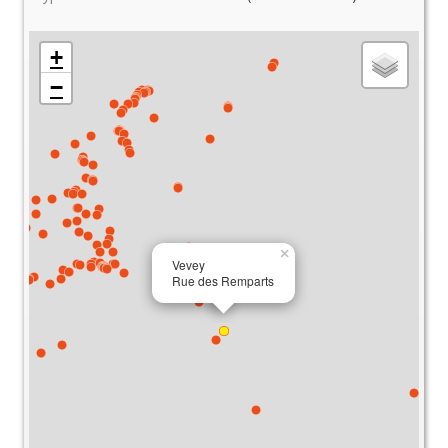
+
−
×
Vevey
Rue des Remparts