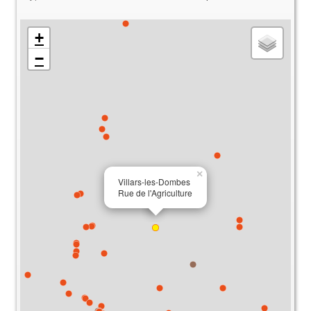
+
−
×
Villars-les-Dombes
Rue de l'Agriculture