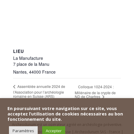
LIEU
La Manufacture
7 place de la Manu
Nantes
,
44000
France
Assemblée annuelle 2024 de
Colloque 1024-2024 :
l’Association pour l’archéologie
Millénaire de la crypte de
romaine en Suisse (ARS)
ND de Chartres
En poursuivant votre navigation sur ce site, vous
acceptez l’utilisation de cookies nécessaires au bon
fonctionnement du site.
Archeodunum est un opérateur agréé en archéologie préventive.
Paramètres
Accepter
Contact
|
Archeodunum SA - Suisse
|
Archeodunum SAS - France
|