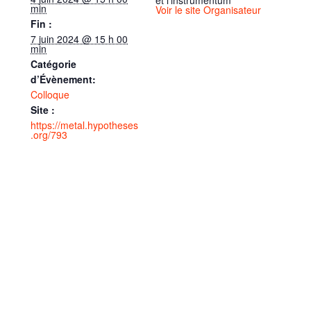
et l’instrumentum
min
Voir le site Organisateur
Fin :
7 juin 2024 @ 15 h 00
min
Catégorie
d’Évènement:
Colloque
Site :
https://metal.hypotheses
.org/793