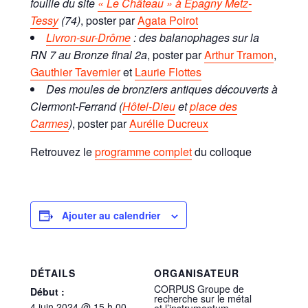
fouille du site
« Le Château » à Epagny Metz-
Tessy
(74)
, poster par
Agata Poirot
Livron-sur-Drôme
: des balanophages sur la
RN 7 au Bronze final 2a
, poster par
Arthur Tramon
,
Gauthier Tavernier
et
Laurie Flottes
Des moules de bronziers antiques découverts à
Clermont-Ferrand (
Hôtel-Dieu
et
place des
Carmes
)
, poster par
Aurélie Ducreux
Retrouvez le
programme complet
du colloque
Ajouter au calendrier
DÉTAILS
ORGANISATEUR
CORPUS Groupe de
Début :
recherche sur le métal
4 juin 2024 @ 15 h 00