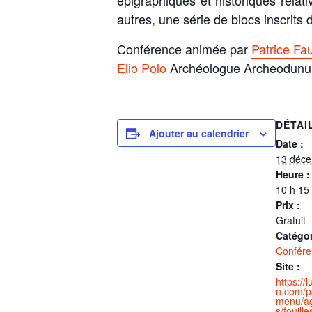
épigraphiques et historiques relat
autres, une série de blocs inscrits
Conférence animée par
Patrice Fa
Elio Polo
Archéologue Archeodunu
DÉTAI
Ajouter au calendrier
Date :
13 déc
Heure :
10 h 15
Prix :
Gratuit
Catégo
Confére
Site :
https:/
n.com/p
menu/a
s/fouill