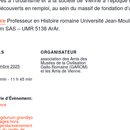
ives à l’urbanisme et à la société de Vienne à l’époqu
 découverts en remploi, au sein du massif de fondation d’
ure
Professeur en Histoire romaine Université Jean-Mo
m SAS – UMR 5138 ArAr.
LS
ORGANISATEUR
association des Amis des
Musées de la Civilisation
embre 2025
Gallo-Romaine (GAROM)
et les Amis de Vienne.
 min - 11 h 45 min
rie d’Évènement:
nce
/lugdunum.grandlyo
ages-hors-
genda/evenement
es-du-jardin-de-