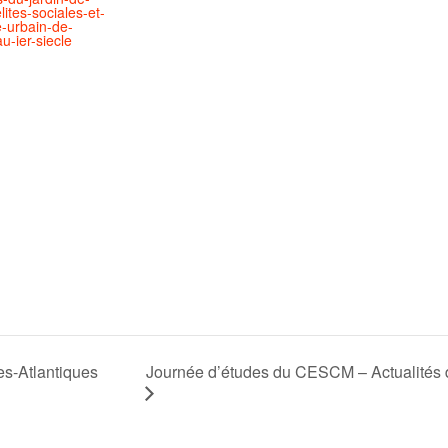
lites-sociales-et-
-urbain-de-
u-ier-siecle
Journée d’études du CESCM – Actualités d
es-Atlantiques