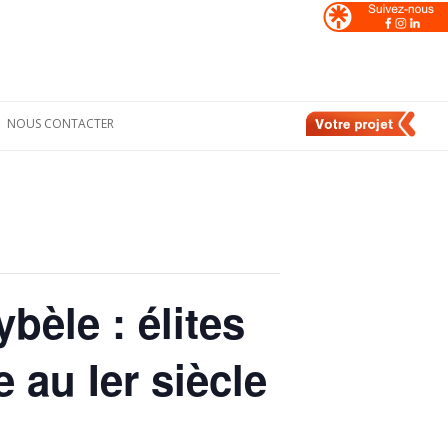
NOUS CONTACTER
Formulaire de
nt
contact
e
Nos contacts en
France
de
Nos contacts en
Suisse
bèle : élites
 au Ier siècle