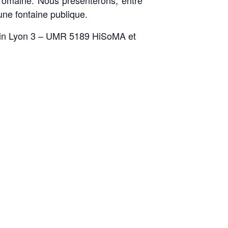
e romaine. Nous présenterons, entre
une fontaine publique.
ulin Lyon 3 – UMR 5189 HiSoMA et