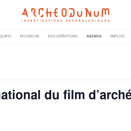
Aller
au
QUIPES
RECHERCHE
NOS OPÉRATIONS
AGENDA
EMPLOIS
contenu
Notre politique
Carte des
Offres de
scientifique
opérations
recruteme
Notre
Rechercher une
Candidatur
engagement
opération
spontanée
scientifique
Actualités de nos
Demande 
Notre
opérations
stage
bibliographie sous
HAL
Plaquettes de
national du film d’arch
présentation