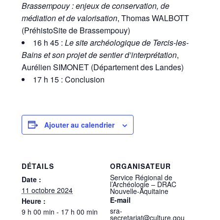
Brassempouy : enjeux de conservation, de
médiation et de valorisation
, Thomas WALBOTT
(PréhistoSite de Brassempouy)
16 h 45 :
Le site archéologique de Tercis-les-
Bains et son projet de sentier d’interprétation
,
Aurélien SIMONET (Département des Landes)
17 h 15 : Conclusion
Ajouter au calendrier
DÉTAILS
ORGANISATEUR
Service Régional de
Date :
l’Archéologie – DRAC
11 octobre 2024
Nouvelle-Aquitaine
E-mail
Heure :
sra-
9 h 00 min - 17 h 00 min
secretariat@culture.gou