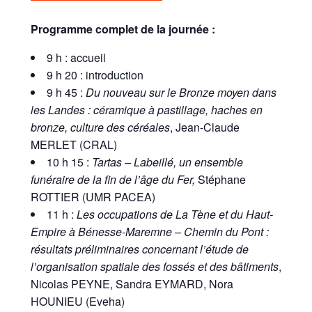
Programme complet de la journée :
9 h : accueil
9 h 20 : introduction
9 h 45 :
Du nouveau sur le Bronze moyen dans
les Landes : céramique à pastillage, haches en
bronze, culture des céréales
, Jean-Claude
MERLET (CRAL)
10 h 15 :
Tartas – Labeillé, un ensemble
funéraire de la fin de l’âge du Fer,
Stéphane
ROTTIER (UMR PACEA)
11 h :
Les occupations de La Tène et du Haut-
Empire à Bénesse-Maremne – Chemin du Pont :
résultats préliminaires concernant l’étude de
l’organisation spatiale des fossés et des bâtiments
,
Nicolas PEYNE, Sandra EYMARD, Nora
HOUNIEU (Eveha)