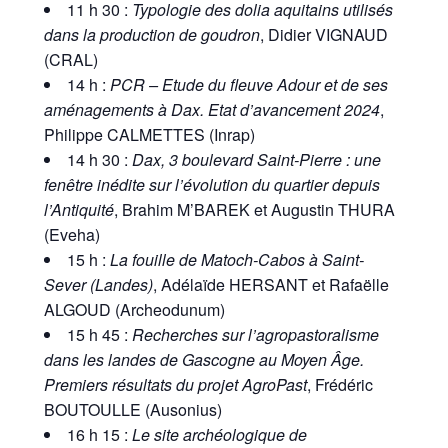
11 h 30 :
Typologie des dolia aquitains utilisés
dans la production de goudron
, Didier VIGNAUD
(CRAL)
14 h :
PCR – Etude du fleuve Adour et de ses
aménagements à Dax. Etat d’avancement 2024
,
Philippe CALMETTES (Inrap)
14 h 30 :
Dax, 3 boulevard Saint-Pierre : une
fenêtre inédite sur l’évolution du quartier depuis
l’Antiquité
, Brahim M’BAREK et Augustin THURA
(Eveha)
15 h :
La fouille de Matoch-Cabos à Saint-
Sever (Landes)
, Adélaïde HERSANT et Rafaëlle
ALGOUD (Archeodunum)
15 h 45 :
Recherches sur l’agropastoralisme
dans les landes de Gascogne au Moyen Âge.
Premiers résultats du projet AgroPast
, Frédéric
BOUTOULLE (Ausonius)
16 h 15 :
Le site archéologique de