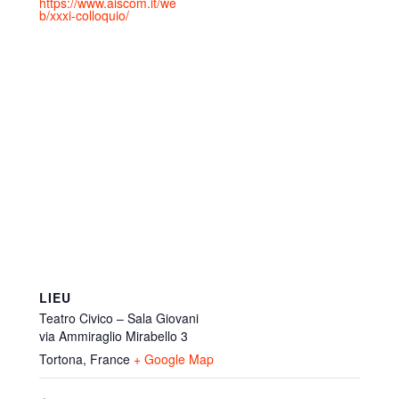
https://www.aiscom.it/we
b/xxxi-colloquio/
LIEU
Teatro Civico – Sala Giovani
via Ammiraglio Mirabello 3
Tortona
,
France
+ Google Map