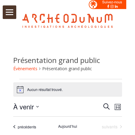
Aller
au
contenu
Présentation grand public
Évènements
Présentation grand public
Évènements
Aucun résultat trouvé.
Notice
Recherche
Navigati
À venir
Recherche
et
Liste
de
Sélectionnez
navigation
vues
une
de
Évèneme
date.
vues
Évènements
Aujourd’hui
suivants
Évènements
précédents
Évènements