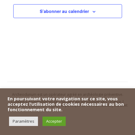
S’abonner au calendrier
Archeodunum est un opérateur agréé en archéologie préventive.
En poursuivant votre navigation sur ce site, vous
Contact
|
Archeodunum SA - Suisse
|
Archeodunum SAS - France
|
acceptez l’utilisation de cookies nécessaires au bon
Plan du site
|
Mentions légales et politique de confidentialité
|
Intranet
fonctionnement du site.
Paramètres
Accepter