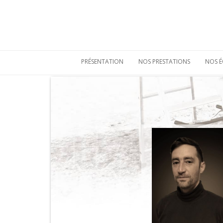
PRÉSENTATION
NOS PRESTATIONS
NOS É
Qui sommes-nous
Etudes de
mobiliers
archéologiques
Nos atouts
Etudes
Vie sociale
environnementales
Bulletins de liaison
Prestations
techniques
Nos références