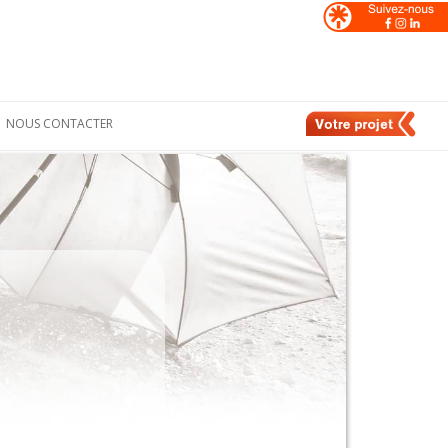
NOUS CONTACTER
Formulaire de
nt
contact
e
Nos contacts en
France
de
Nos contacts en
Suisse