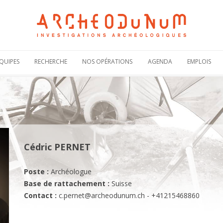
Aller
au
QUIPES
RECHERCHE
NOS OPÉRATIONS
AGENDA
EMPLOIS
contenu
Notre politique
Carte des
Offres de
scientifique
opérations
recruteme
Notre
Rechercher une
Candidatur
engagement
opération
spontanée
scientifique
Actualités de nos
Demande 
Notre
opérations
stage
bibliographie sous
HAL
Plaquettes de
Cédric PERNET
présentation
Poste :
Archéologue
Base de rattachement :
Suisse
Contact :
c.pernet@archeodunum.ch
- +41215468860