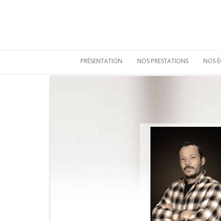
PRÉSENTATION
NOS PRESTATIONS
NOS É
Qui sommes-nous
Etudes de
mobiliers
archéologiques
Nos atouts
Etudes
Vie sociale
environnementales
Bulletins de liaison
Prestations
techniques
Nos références