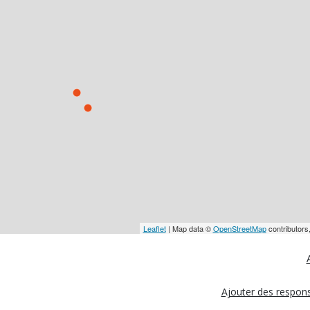
Leaflet
| Map data ©
OpenStreetMap
contributors
Ajouter des respons