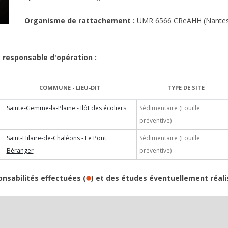
Organisme de rattachement :
UMR 6566 CReAHH (Nantes
 responsable d'opération :
COMMUNE - LIEU-DIT
TYPE DE SITE
Sainte-Gemme-la-Plaine - Ilôt des écoliers
Sédimentaire (Fouille
préventive)
Saint-Hilaire-de-Chaléons - Le Pont
Sédimentaire (Fouille
Béranger
préventive)
onsabilités effectuées (
) et des études éventuellement réali