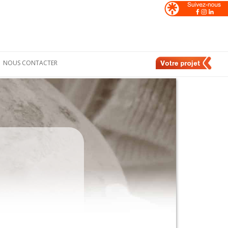
NOUS CONTACTER
Formulaire de
nt
contact
e
Nos contacts en
France
de
Nos contacts en
Suisse