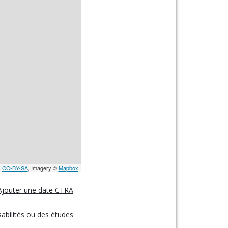
,
CC-BY-SA
, Imagery ©
Mapbox
Ajouter une date CTRA
abilités ou des études