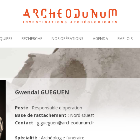
Aller
au
QUIPES
RECHERCHE
NOS OPÉRATIONS
AGENDA
EMPLOIS
contenu
Notre politique
Carte des
Offres de
scientifique
opérations
recruteme
Notre
Rechercher une
Candidatur
engagement
opération
spontanée
scientifique
Actualités de nos
Demande 
Notre
opérations
stage
bibliographie sous
HAL
Plaquettes de
Gwendal GUEGUEN
présentation
Poste :
Responsable d'opération
Base de rattachement :
Nord-Ouest
Contact :
g.gueguen@archeodunum.fr
Spécialité :
Archéologie funéraire