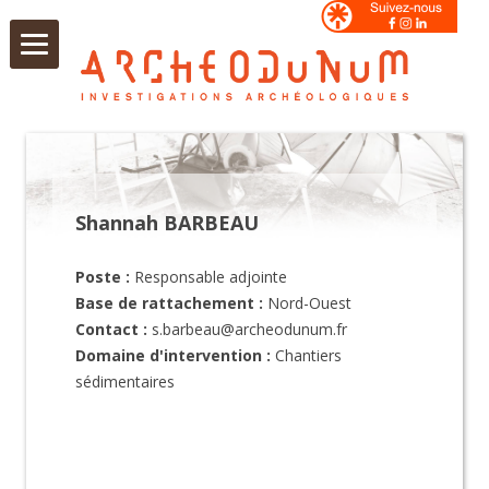
Aller
au
contenu
Shannah BARBEAU
Poste :
Responsable adjointe
Base de rattachement :
Nord-Ouest
Contact :
s.barbeau@archeodunum.fr
Domaine d'intervention :
Chantiers
sédimentaires