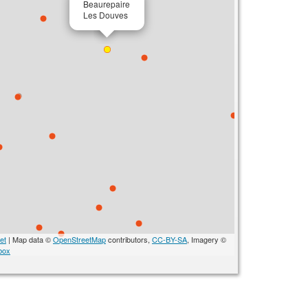
Beaurepaire
Les Douves
et
| Map data ©
OpenStreetMap
contributors,
CC-BY-SA
, Imagery ©
box