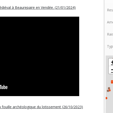
médiéval à Beaurepaire en Vendée. (21/01/2024)
Res
Amé
Rai
Typ
la fouille archéologique du lotissement (26/10/2023)