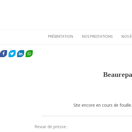
PRÉSENTATION
NOS PRESTATIONS
NOS É
Qui sommes-nous
Etudes de
mobiliers
FACEBOOK
TWITTER
LINKEDIN
WHATSAPP
archéologiques
Nos atouts
Etudes
Vie sociale
environnementales
Beaurepa
Bulletins de liaison
Prestations
techniques
Nos références
Site encore en cours de fouille.
Revue de presse :