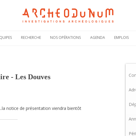
Aller
au
QUIPES
RECHERCHE
NOS OPÉRATIONS
AGENDA
EMPLOIS
contenu
Notre politique
Carte des
Offres de
scientifique
opérations
recruteme
Notre
Rechercher une
Candidatur
engagement
opération
spontanée
scientifique
Co
Actualités de nos
Demande 
ire - Les Douves
Notre
opérations
stage
bibliographie sous
HAL
Plaquettes de
Adr
présentation
Dép
..la notice de présentation viendra bientôt
Ann
Pér