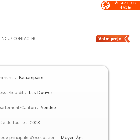
NOUS CONTACTER
Formulaire de
nt
contact
e
Nos contacts en
France
mmune :
Beaurepaire
de
Nos contacts en
Suisse
esse/lieu-dit :
Les Douves
artement/Canton :
Vendée
ée de fouille :
2023
iode principale d'occupation :
Moyen Âge