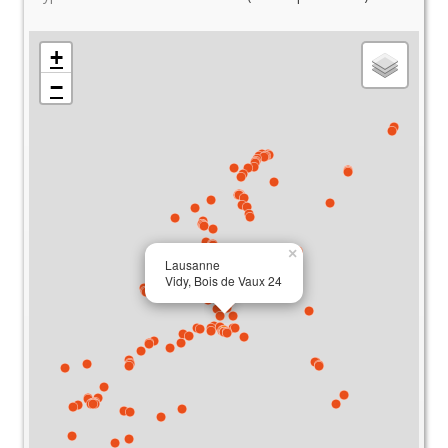
+
−
×
Lausanne
Vidy, Bois de Vaux 24