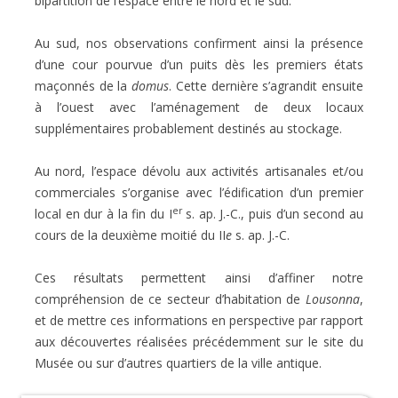
bipartition de l’espace entre le nord et le sud.
Au sud, nos observations confirment ainsi la présence
d’une cour pourvue d’un puits
dès les premiers états
maçonnés de la
domus
. Cette dernière s’agrandit ensuite
à l’ouest
avec l’aménagement de deux locaux
supplémentaires probablement destinés au stockage.
Au nord, l’espace dévolu aux activités artisanales et/ou
commerciales s’organise avec
l’édification d’un premier
er
local en dur à la fin du I
s. ap. J.-C., puis d’un second au
cours
de la deuxième moitié du II
e
s. ap. J.-C.
Ces résultats permettent ainsi d’affiner notre
compréhension de ce secteur d’habitation de
Lousonna
,
et de mettre ces informations en perspective par rapport
aux découvertes réalisées précédemment sur le site du
Musée ou sur d’autres quartiers de la ville antique.