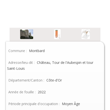
Relevé d'élévation phasé du mur sud-est de la tour de
l'Aubespin
Commune :
Montbard
Adresse/lieu-dit :
Château, Tour de l'Aubespin et tour
Saint-Louis
Département/Canton :
Côte-d'Or
Année de fouille :
2022
Période principale d'occupation :
Moyen Âge