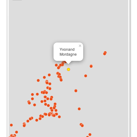
×
Yvonand
Mordagne