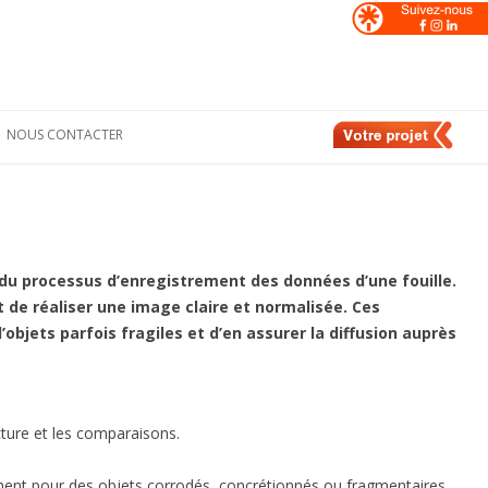
NOUS CONTACTER
Formulaire de
nt
contact
e
Nos contacts en
France
de
Nos contacts en
 du processus d’enregistrement des données d’une fouille.
Suisse
 de réaliser une image claire et normalisée. Ces
bjets parfois fragiles et d’en assurer la diffusion auprès
ecture et les comparaisons.
ent pour des objets corrodés, concrétionnés ou fragmentaires.