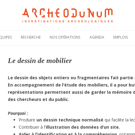
Aller
au
QUIPES
RECHERCHE
NOS OPÉRATIONS
AGENDA
EMPLOIS
contenu
Notre politique
Carte des
Offres de
scientifique
opérations
recruteme
Le dessin de mobilier
Notre
Rechercher une
Candidatur
engagement
opération
spontanée
scientifique
Actualités de nos
Demande 
Le dessin des objets entiers ou fragmentaires fait partie
Notre
opérations
stage
bibliographie sous
En accompagnement de l’étude des mobiliers, il a pour but
HAL
Plaquettes de
présentation
représentations permettent aussi de garder la mémoire d’o
des chercheurs et du public.
Pourquoi :
Produire
un dessin technique normalisé
qui facilite la l
Contribuer à l
’illustration des données d’un site.
Aider à l’identification et à la compréhension
, notamm