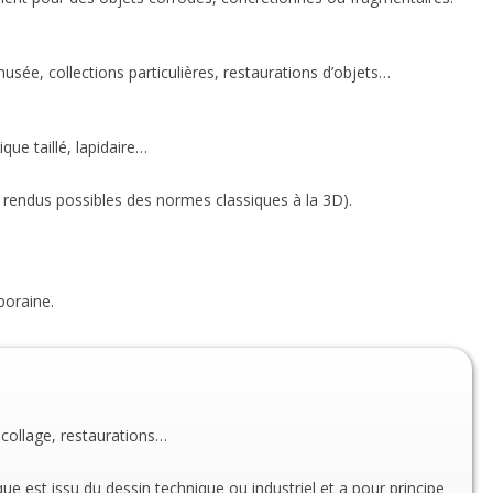
usée, collections particulières, restaurations d’objets…
ique taillé, lapidaire…
 rendus possibles des normes classiques à la 3D).
poraine.
ecollage, restaurations…
ue est issu du dessin technique ou industriel et a pour principe