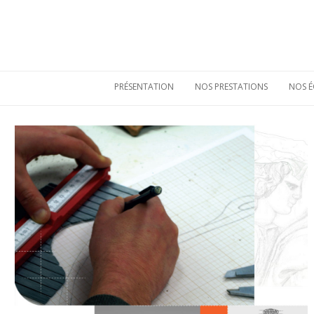
PRÉSENTATION
NOS PRESTATIONS
NOS É
Qui sommes-nous
Etudes de
mobiliers
archéologiques
Nos atouts
Etudes
Vie sociale
environnementales
Bulletins de liaison
Prestations
techniques
Nos références