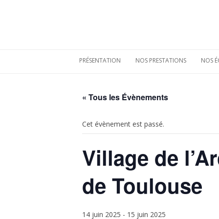
PRÉSENTATION
NOS PRESTATIONS
NOS É
Qui sommes-nous
Etudes de
mobiliers
archéologiques
Nos atouts
« Tous les Évènements
Etudes
Vie sociale
environnementales
Bulletins de liaison
Cet évènement est passé.
Prestations
techniques
Nos références
Village de l’
de Toulouse
14 juin 2025
-
15 juin 2025