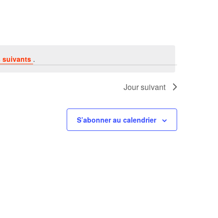
 suivants
.
Jour suivant
S’abonner au calendrier