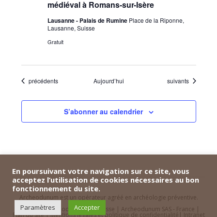
médiéval à Romans-sur-Isère
Lausanne - Palais de Rumine
Place de la Riponne,
Lausanne, Suisse
Gratuit
Évènements
Évènements
précédents
Aujourd’hui
suivants
S’abonner au calendrier
En poursuivant votre navigation sur ce site, vous
acceptez l’utilisation de cookies nécessaires au bon
fonctionnement du site.
Archeodunum est un opérateur agréé en archéologie préventive.
Paramètres
Accepter
Contact
|
Archeodunum SA - Suisse
|
Archeodunum SAS - France
|
Plan du site
|
Mentions légales et politique de confidentialité
|
Intranet