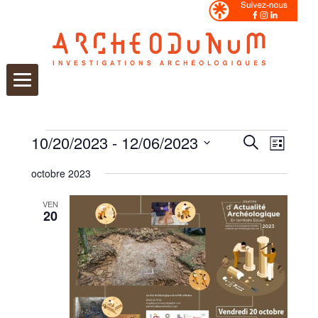
Aller
au
contenu
Évènements
Recherche
Navigati
10/20/2023
 - 
12/06/2023
Recherche
et
Liste
de
Sélectionnez
navigation
vues
une
de
Évèneme
octobre 2023
date.
vues
Évènements
VEN
20