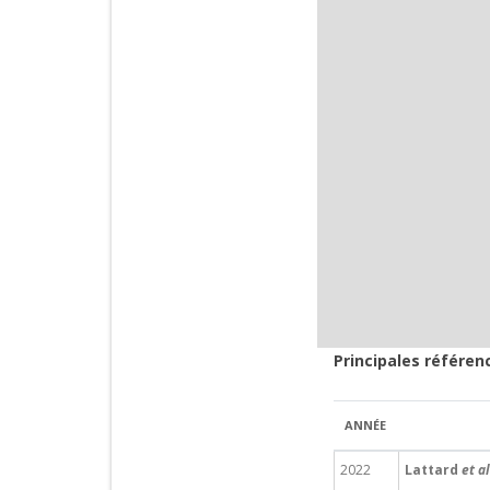
Principales référen
ANNÉE
2022
Lattard
et al