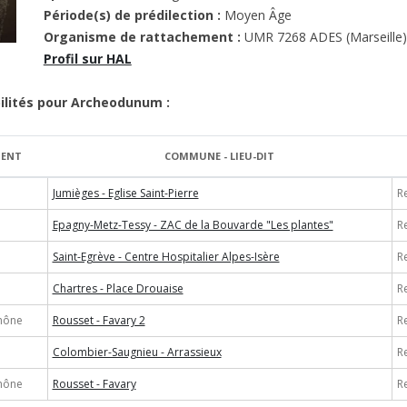
Période(s) de prédilection :
Moyen Âge
Organisme de rattachement :
UMR 7268 ADES (Marseille)
Profil sur HAL
ilités pour Archeodunum :
MENT
COMMUNE - LIEU-DIT
e
Jumièges - Eglise Saint-Pierre
R
Epagny-Metz-Tessy - ZAC de la Bouvarde "Les plantes"
R
Saint-Egrève - Centre Hospitalier Alpes-Isère
R
Chartres - Place Drouaise
R
hône
Rousset - Favary 2
R
Colombier-Saugnieu - Arrassieux
R
hône
Rousset - Favary
R