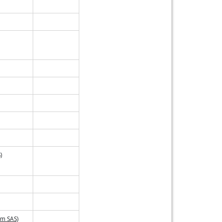
)
um SAS)