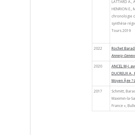
LATTARD A., A
HENRION E., M
chronologie d
synthèse régi
Tours 2019
2022
Rochet Barada
Annecy-Genevo
2020
ANCEL M-J. a
DUCREUX A., 
Moyen Âge ? L
2017
Schmitt, Bara
Maximin-la-Sa
France », Bull