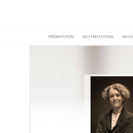
PRÉSENTATION
NOS PRESTATIONS
NOS É
Qui sommes-nous
Etudes de
mobiliers
archéologiques
Nos atouts
Etudes
Vie sociale
environnementales
Bulletins de liaison
Prestations
techniques
Nos références