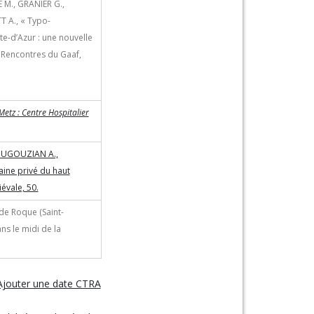
 M., GRANIER G.,
T A., « Typo-
e-d’Azur : une nouvelle
 Rencontres du Gaaf,
tz : Centre Hospitalier
GOUGOUZIAN A.,
ine privé du haut
évale, 50.
de Roque (Saint-
ns le midi de la
Ajouter une date CTRA