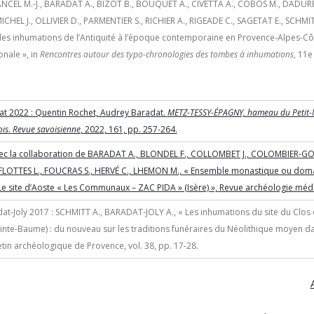
NCEL M.-J., BARADAT A., BIZOT B., BOUQUET A., CIVETTA A., COBOS M., DADURE
ICHEL J., OLLIVIER D., PARMENTIER S., RICHIER A., RIGEADE C., SAGETAT E., SCHMIT
es inhumations de l’Antiquité à l’époque contemporaine en Provence-Alpes-Côt
onale », in
Rencontres autour des typo-chronologies des tombes à inhumations
, 11e
t 2022 : Quentin Rochet, Audrey Baradat.
METZ-TESSY-ÉPAGNY, hameau du Petit-Me
is
.
Revue savoisienne
, 2022, 161, pp. 257-264.
vec la collaboration de BARADAT A., BLONDEL F., COLLOMBET J., COLOMBIER-
FLOTTES L., FOUCRAS S., HERVÉ C., LHEMON M., « Ensemble monastique ou doma
e site d’Aoste « Les Communaux – ZAC PIDA » (Isère) », Revue archéologie médi
dat-Joly 2017 : SCHMITT A., BARADAT-JOLY A., « Les inhumations du site du Clos 
inte-Baume) : du nouveau sur les traditions funéraires du Néolithique moyen da
etin archéologique de Provence, vol. 38, pp. 17-28.