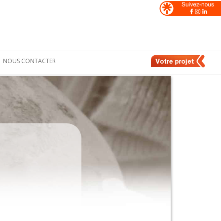
NOUS CONTACTER
Formulaire de
nt
contact
e
Nos contacts en
France
de
Nos contacts en
Suisse