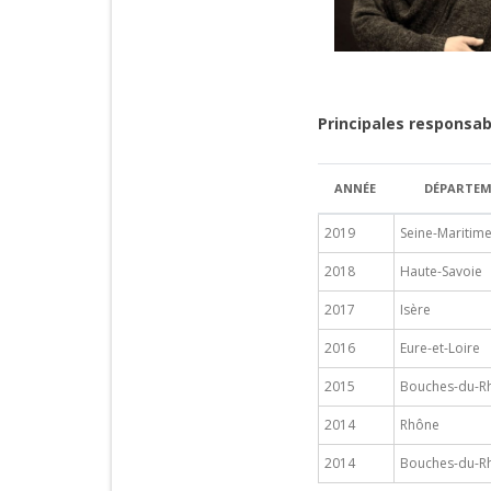
Principales responsab
ANNÉE
DÉPARTE
2019
Seine-Maritim
2018
Haute-Savoie
2017
Isère
2016
Eure-et-Loire
2015
Bouches-du-R
2014
Rhône
2014
Bouches-du-R