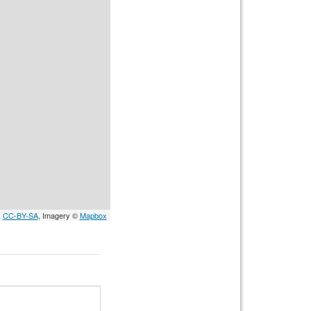
,
CC-BY-SA
, Imagery ©
Mapbox