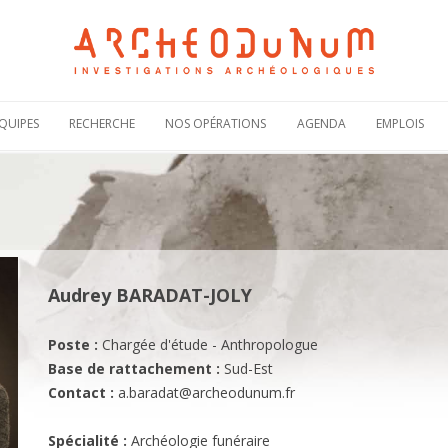
Aller
au
QUIPES
RECHERCHE
NOS OPÉRATIONS
AGENDA
EMPLOIS
contenu
Notre politique
Carte des
Offres de
scientifique
opérations
recruteme
Notre
Rechercher une
Candidatur
engagement
opération
spontanée
scientifique
Actualités de nos
Demande 
Notre
opérations
stage
bibliographie sous
HAL
Plaquettes de
Audrey BARADAT-JOLY
présentation
Poste :
Chargée d'étude - Anthropologue
Base de rattachement :
Sud-Est
Contact :
a.baradat@archeodunum.fr
Spécialité :
Archéologie funéraire