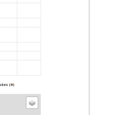
sées (
)