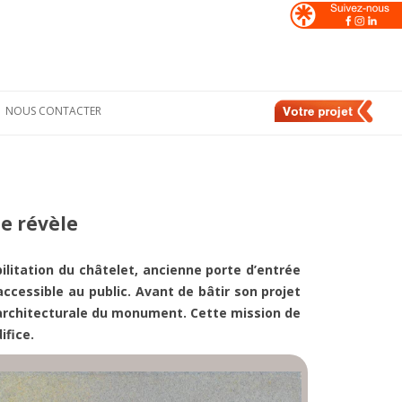
NOUS CONTACTER
Formulaire de
nt
contact
e
Nos contacts en
France
se révèle
de
Nos contacts en
Suisse
ilitation du châtelet, ancienne porte d’entrée
accessible au public. Avant de bâtir son projet
e architecturale du monument. Cette mission de
ifice.