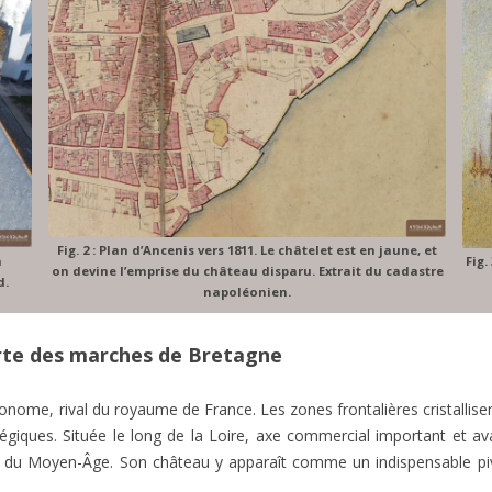
Fig. 2 : Plan d’Ancenis vers 1811. Le châtelet est en jaune, et
n
Fig.
on devine l’emprise du château disparu. Extrait du cadastre
d.
napoléonien.
rte des marches de Bretagne
ome, rival du royaume de France. Les zones frontalières cristallisent
égiques. Située le long de la Loire, axe commercial important et ava
ng du Moyen-Âge. Son château y apparaît comme un indispensable pivo