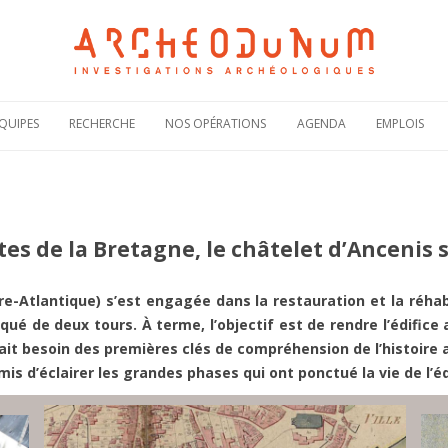
Aller
au
QUIPES
RECHERCHE
NOS OPÉRATIONS
AGENDA
EMPLOIS
contenu
Notre politique
Carte des
Offres de
scientifique
opérations
recruteme
Notre
Rechercher une
Candidatur
engagement
opération
spontanée
scientifique
es de la Bretagne, le châtelet d’Ancenis 
Actualités de nos
Demande 
Notre
opérations
stage
bibliographie sous
HAL
Plaquettes de
ire-Atlantique) s’est engagée dans la restauration et la réhab
présentation
ué de deux tours. À terme, l’objectif est de rendre l’édifice 
vait besoin des premières clés de compréhension de l’histoir
s d’éclairer les grandes phases qui ont ponctué la vie de l’éd