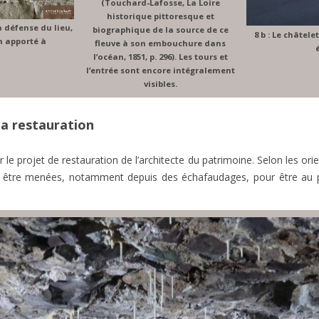
(Touchard-Lafosse, La Loire
historique pittoresque et
la défense du lieu,
biographique de la source de ce
8 b : Le châte
n apporté à
fleuve à son embouchure dans
l’océan, 1851, p. 296). Les tours et
l’entrée sont encore intégralement
visibles.
la restauration
le projet de restauration de l’architecte du patrimoine. Selon les orie
nt être menées, notamment depuis des échafaudages, pour être au p