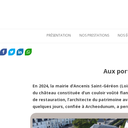
PRÉSENTATION
NOS PRESTATIONS
NOS É
Qui sommes-nous
Etudes de
mobiliers
FACEBOOK
TWITTER
LINKEDIN
WHATSAPP
archéologiques
Nos atouts
Etudes
Vie sociale
environnementales
Aux port
Bulletins de liaison
Prestations
techniques
Nos références
En 2024, la mairie d’Ancenis Saint-Géréon (Lo
du château constituée d’un couloir voûté flanq
de restauration, l’architecte du patrimoine a
quelques jours, confiée à Archeodunum, a permi