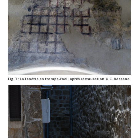
Fig. 7 : La fenêtre en trompe-l’oeil après restauration © C. Bassano.