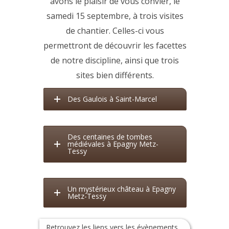
avons le plaisir de vous convier, le
samedi 15 septembre, à trois visites
de chantier. Celles-ci vous
permettront de découvrir les facettes
de notre discipline, ainsi que trois
sites bien différents.
Des Gaulois à Saint-Marcel
Des centaines de tombes
médiévales à Epagny Metz-
Tessy
Un mystérieux château à Epagny
Metz-Tessy
Retrouvez les liens vers les évènements